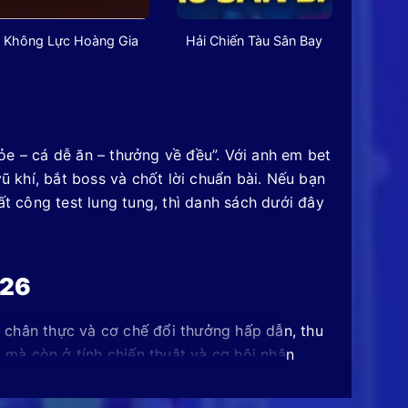
Không Lực Hoàng Gia
Hải Chiến Tàu Sân Bay
ỏe – cá dễ ăn – thưởng về đều”. Với anh em bet
ũ khí, bắt boss và chốt lời chuẩn bài. Nếu bạn
 công test lung tung, thì danh sách dưới đây
026
 chân thực và cơ chế đổi thưởng hấp dẫn, thu
n mà còn ở tính chiến thuật và cơ hội nhận