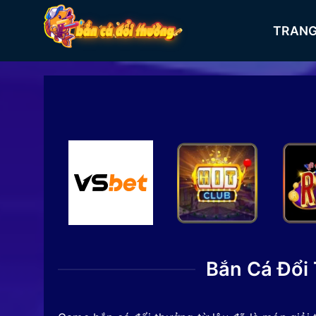
Chuyển
đến
TRANG
nội
dung
Bắn Cá Đổi