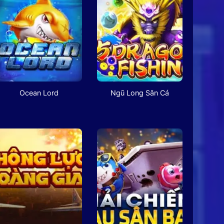
Ocean Lord
Ngũ Long Săn Cá