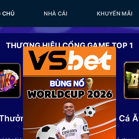
 CHỦ
NHÀ CÁI
KHUYẾN MÃI
THƯƠNG HIỆU CỔNG GAME TOP 1
×
 Thưởng | Top 20+ Game Săn Cá Ă