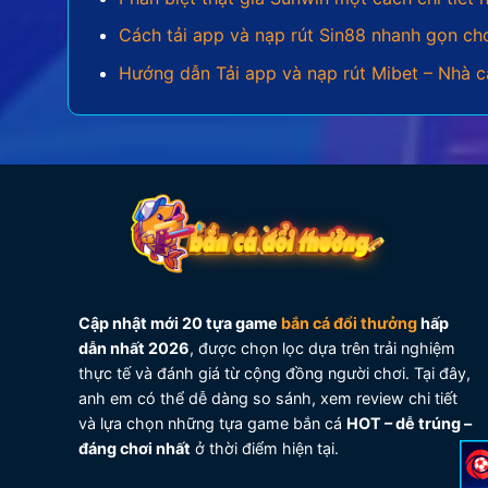
Cách tải app và nạp rút Sin88 nhanh gọn c
Hướng dẫn Tải app và nạp rút Mibet – Nhà c
Điể
Để giúp anh em có cái nhìn tổng quan hơn, dướ
Cập nhật mới 20 tựa game
bắn cá đổi thưởng
hấp
Phiên bản game nổi bật nhất
dẫn nhất 2026
, được chọn lọc dựa trên trải nghiệm
thực tế và đánh giá từ cộng đồng người chơi. Tại đây,
Hiện nay có rất nhiều phiên bản bắn cá hấp dẫn
anh em có thể dễ dàng so sánh, xem review chi tiết
và lựa chọn những tựa game bắn cá
HOT – dễ trúng –
Bắn cá truyền thống:
Đây là phiên bản giữ
đáng chơi nhất
ở thời điểm hiện tại.
luôn là lựa chọn hàng đầu cho những ai yêu 