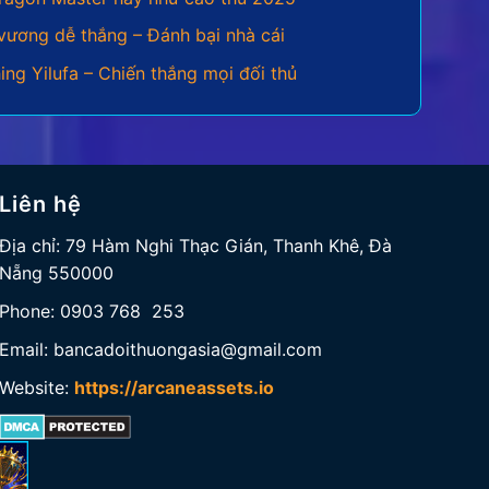
vương dễ thắng – Đánh bại nhà cái
ing Yilufa – Chiến thắng mọi đối thủ
Liên hệ
ưởng
Địa chỉ:
79 Hàm Nghi Thạc Gián, Thanh Khê, Đà
Nẵng 550000
 và được yêu thích nhất hiện nay.
Phone: 0903 768 253
Email:
bancadoithuongasia@gmail.com
Website:
https://arcaneassets.io
 giải trí. Cụ thể như:
đẹp mắt và lối chơi quen thuộc, phiên bản này