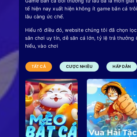
Game bắn cá đổi thưởng từ lâu đã là món giải 
tế hiện nay xuất hiện không ít game bắn cá trô
lâu càng ức chế.
Hiểu rõ điều đó, website chúng tôi đã chọn l
sân chơi uy tín, dễ săn cá lớn, tỷ lệ trả thưở
hiểu, vào chơi
TẤT CẢ
CƯỢC NHIỀU
HẤP DẪN