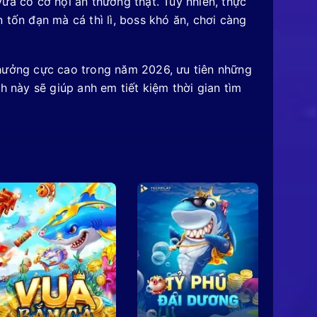
ừa có cơ hội ăn thưởng thật. Tuy nhiên, thực
 tốn đạn mà cá thì lì, boss khó ăn, chơi càng
thưởng cực cao trong năm 2026, ưu tiên những
h này sẽ giúp anh em tiết kiệm thời gian tìm