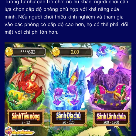
Tương tự như các trò chơi nổ hũ khác, người chơi cần
lựa chọn cấp độ phòng phù hợp với khả năng của
mình. Nếu người chơi thiếu kinh nghiệm và tham gia
vào các phòng có cấp độ cao hơn, họ có thể phải đối
mặt với chi phí lớn hơn.