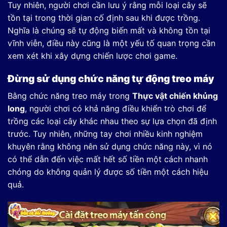
Tuy nhiên, người chơi cần lưu ý rằng mỗi loại cây sẽ
tồn tại trong thời gian cố định sau khi được trồng.
Nghĩa là chúng sẽ tự động biến mất và không tồn tại
vĩnh viễn, điều này cũng là một yếu tố quan trọng cần
xem xét khi xây dựng chiến lược chơi game.
Đừng sử dụng chức năng tự động treo máy
Bằng chức năng treo máy trong
Thực vật chiến khủng
long
, người chơi có khả năng điều khiển trò chơi để
trồng các loại cây khác nhau theo sự lựa chọn đã định
trước. Tuy nhiên, những tay chơi nhiều kinh nghiệm
khuyên rằng không nên sử dụng chức năng này, vì nó
có thể dẫn đến việc mất hết số tiền một cách nhanh
chóng do không quản lý được số tiền một cách hiệu
quả.