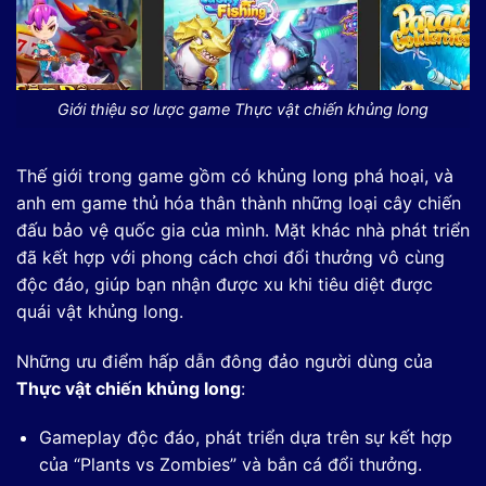
Giới thiệu sơ lược game Thực vật chiến khủng long
Thế giới trong game gồm có khủng long phá hoại, và
anh em game thủ hóa thân thành những loại cây chiến
đấu bảo vệ quốc gia của mình. Mặt khác nhà phát triển
đã kết hợp với phong cách chơi đổi thưởng vô cùng
độc đáo, giúp bạn nhận được xu khi tiêu diệt được
quái vật khủng long.
Những ưu điểm hấp dẫn đông đảo người dùng của
Thực vật chiến khủng long
:
Gameplay độc đáo, phát triển dựa trên sự kết hợp
của “Plants vs Zombies” và bắn cá đổi thưởng.