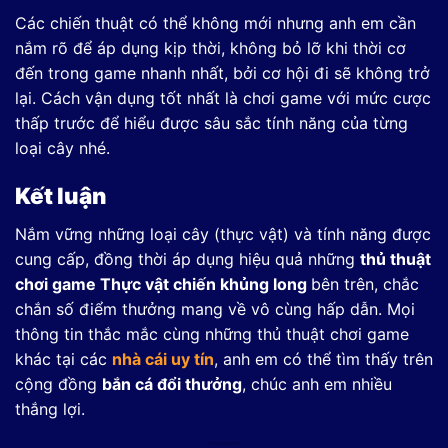
Các chiến thuật có thể không mới nhưng anh em cần
nắm rõ để áp dụng kịp thời, không bỏ lỡ khi thời cơ
đến trong game nhanh nhất, bởi cơ hội đi sẽ không trở
lại. Cách vận dụng tốt nhất là chơi game với mức cược
thấp trước để hiểu được sâu sắc tính năng của từng
loại cây nhé.
Kết luận
Nắm vững những loại cây (thực vật) và tính năng được
cung cấp, đồng thời áp dụng hiệu quả những
thủ thuật
chơi game Thực vật chiến khủng long
bên trên, chắc
chắn số điểm thưởng mang về vô cùng hấp dẫn. Mọi
thông tin thắc mắc cùng những thủ thuật chơi game
khác tại các
nhà cái uy tín
, anh em có thể tìm thấy trên
cộng đồng
bắn cá đổi thưởng
, chúc anh em nhiều
thắng lợi.