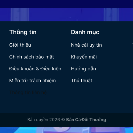
Thông tin
Danh mục
Giới thiệu
Nhà cái uy tín
Chính sách bảo mật
Khuyến mãi
Điều khoản & Điều kiện
Hướng dẫn
Miễn trừ trách nhiệm
Thủ thuật
Thông tin liên hệ
Bản quyền 2026 ©
Bắn Cá Đổi Thưởng