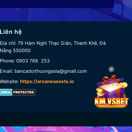
Liên hệ
Địa chỉ:
79 Hàm Nghi Thạc Gián, Thanh Khê, Đà
Nẵng 550000
Phone: 0903 768 253
✕
Email:
bancadoithuongasia@gmail.com
Website:
https://arcaneassets.io