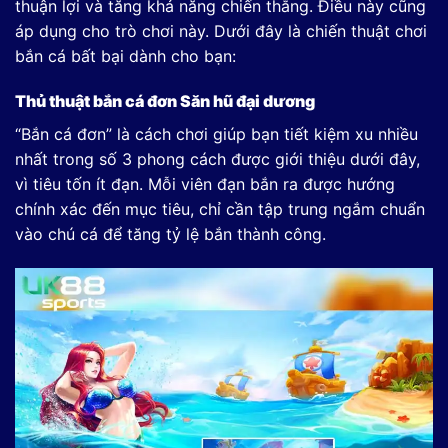
thuận lợi và tăng khả năng chiến thắng. Điều này cũng
áp dụng cho trò chơi này. Dưới đây là chiến thuật chơi
bắn cá bất bại dành cho bạn:
Thủ thuật bắn cá đơn Săn hũ đại dương
“Bắn cá đơn” là cách chơi giúp bạn tiết kiệm xu nhiều
nhất trong số 3 phong cách được giới thiệu dưới đây,
vì tiêu tốn ít đạn. Mỗi viên đạn bắn ra được hướng
chính xác đến mục tiêu, chỉ cần tập trung ngắm chuẩn
vào chú cá để tăng tỷ lệ bắn thành công.