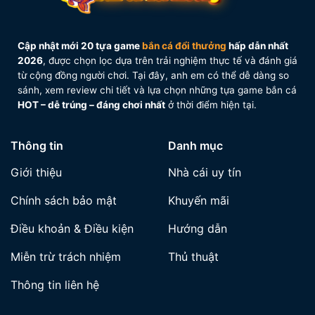
Cập nhật mới 20 tựa game
bắn cá đổi thưởng
hấp dẫn nhất
2026
, được chọn lọc dựa trên trải nghiệm thực tế và đánh giá
từ cộng đồng người chơi. Tại đây, anh em có thể dễ dàng so
sánh, xem review chi tiết và lựa chọn những tựa game bắn cá
HOT – dễ trúng – đáng chơi nhất
ở thời điểm hiện tại.
Thông tin
Danh mục
Giới thiệu
Nhà cái uy tín
Chính sách bảo mật
Khuyến mãi
Điều khoản & Điều kiện
Hướng dẫn
Miễn trừ trách nhiệm
Thủ thuật
Thông tin liên hệ