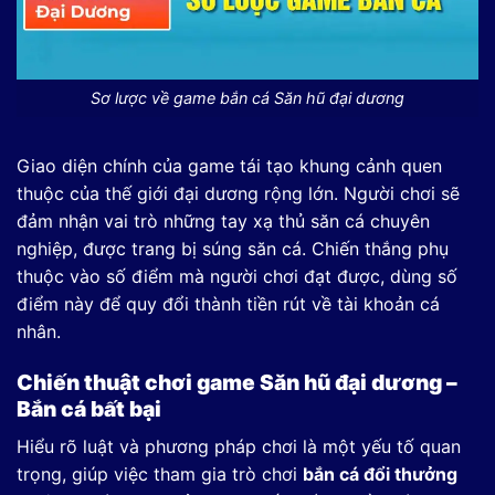
Sơ lược về game bắn cá Săn hũ đại dương
Giao diện chính của game tái tạo khung cảnh quen
thuộc của thế giới đại dương rộng lớn. Người chơi sẽ
đảm nhận vai trò những tay xạ thủ săn cá chuyên
nghiệp, được trang bị súng săn cá. Chiến thắng phụ
thuộc vào số điểm mà người chơi đạt được, dùng số
điểm này để quy đổi thành tiền rút về tài khoản cá
nhân.
Chiến thuật chơi game Săn hũ đại dương –
Bắn cá bất bại
Hiểu rõ luật và phương pháp chơi là một yếu tố quan
trọng, giúp việc tham gia trò chơi
bắn cá đổi thưởng