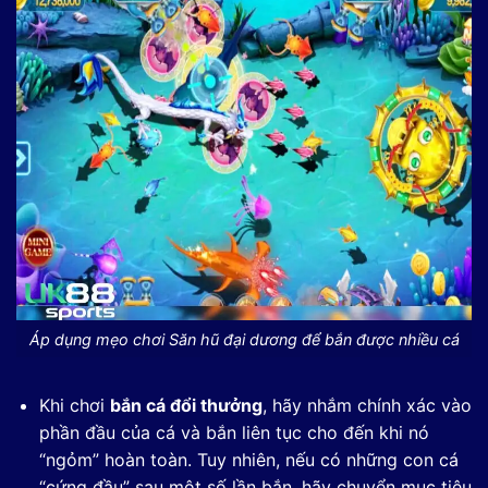
Áp dụng mẹo chơi Săn hũ đại dương để bắn được nhiều cá
Khi chơi
bắn cá đổi thưởng
, hãy nhắm chính xác vào
phần đầu của cá và bắn liên tục cho đến khi nó
“ngỏm” hoàn toàn. Tuy nhiên, nếu có những con cá
“cứng đầu” sau một số lần bắn, hãy chuyển mục tiêu