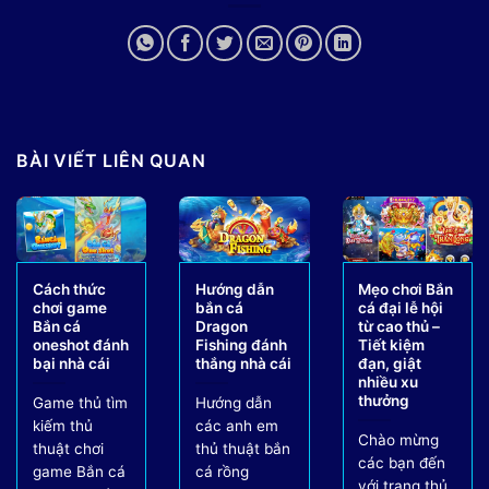
BÀI VIẾT LIÊN QUAN
Cách thức
Hướng dẫn
Mẹo chơi Bắn
chơi game
bắn cá
cá đại lễ hội
Bắn cá
Dragon
từ cao thủ –
oneshot đánh
Fishing đánh
Tiết kiệm
bại nhà cái
thắng nhà cái
đạn, giật
nhiều xu
thưởng
Game thủ tìm
Hướng dẫn
kiếm thủ
các anh em
Chào mừng
thuật chơi
thủ thuật bắn
các bạn đến
game Bắn cá
cá rồng
với trang thủ