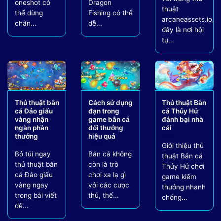
oneshot có
Dragon
thuật
thể dừng
Fishing có thể
arcaneassets.io,
chân...
dễ...
đây là nơi hội
tụ...
Thủ thuật bắn
Cách sử dụng
Thủ thuật Bắn
cá Đảo giấu
đạn trong
cá Thủy Hử
vàng nhận
game bắn cá
đánh bại nhà
ngàn phần
đổi thưởng
cái
thưởng
hiệu quả
Giới thiệu thủ
Bỏ túi ngay
Bắn cá không
thuật Bắn cá
thủ thuật bắn
còn là trò
Thủy Hử chơi
cá Đảo giấu
chơi xa lạ gì
game kiếm
vàng ngay
với các cược
thưởng nhanh
trong bài viết
thủ, thế...
chóng...
để...