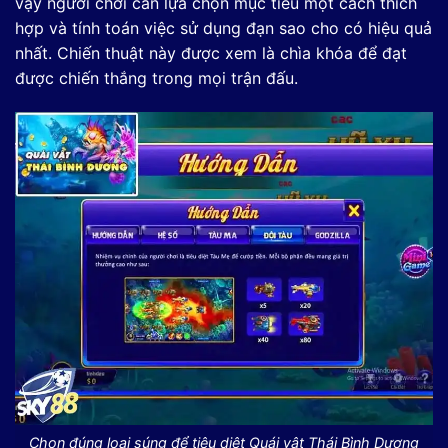
vậy người chơi cần lựa chọn mục tiêu một cách thích
hợp và tính toán việc sử dụng đạn sao cho có hiệu quả
nhất. Chiến thuật này được xem là chìa khóa để đạt
được chiến thắng trong mọi trận đấu.
Chọn đúng loại súng để tiêu diệt Quái vật Thái Bình Dương