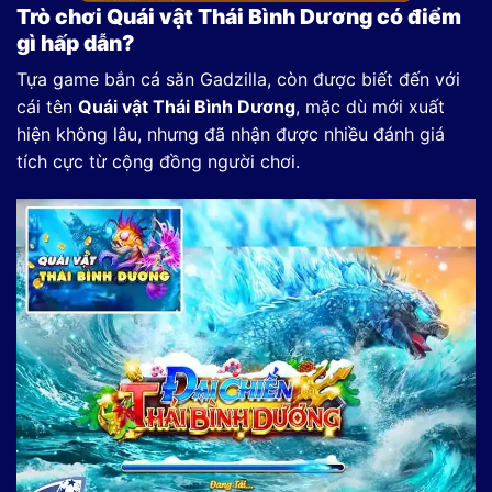
Trò chơi Quái vật Thái Bình Dương có điểm
gì hấp dẫn?
Tựa game bắn cá săn Gadzilla, còn được biết đến với
cái tên
Quái vật Thái Bình Dương
, mặc dù mới xuất
hiện không lâu, nhưng đã nhận được nhiều đánh giá
tích cực từ cộng đồng người chơi.