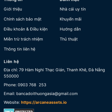
Giới thiệu
Nhà cái uy tín
Chính sách bảo mật
Khuyến mãi
Điều khoản & Điều kiện
Hướng dẫn
Miễn trừ trách nhiệm
Thủ thuật
Thông tin liên hệ
Liên hệ
Địa chỉ:
79 Hàm Nghi Thạc Gián, Thanh Khê, Đà Nẵng
550000
Phone: 0903 768 253
Email:
bancadoithuongasia@gmail.com
Website:
https://arcaneassets.io