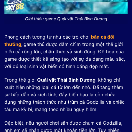
Giới thiệu game Quái vật Thái Bình Dương
Phong cách tương tự như các trò chơi
bắn cá đổi
thưởng
,
game thủ
được đắm chìm trong một thế giới
biển cả rộng lớn, chân thực và sinh động. Đồ họa của
game được thiết kế sáng tạo với sự đa dạng màu sắc,
với đủ loại sinh vật biển có hình dáng đẹp mắt.
Trong thế giới
Quái vật Thái Bình Dương
, không chỉ
xuất hiện những loại cá từ lớn đến nhỏ. Để tăng thêm
sự hấp dẫn và kịch tính, đáy biển bao la còn chứa
đựng những thách thức như trùm cá Godzilla và chiếc
tàu ma kỳ bí, mang theo nhiều nguy hiểm.
Đặc biệt, nếu người chơi săn được chùm cá Godzilla,
anh em sẽ nhận được một khoản tiền lớn. Tuy nhiên,