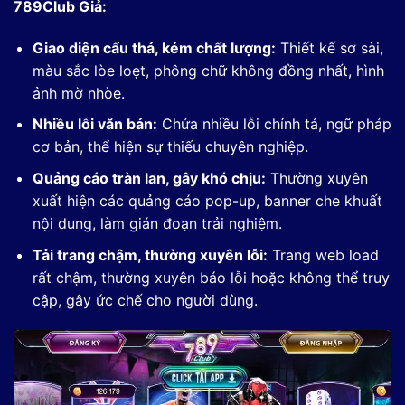
789Club Giả:
Giao diện cẩu thả, kém chất lượng:
Thiết kế sơ sài,
màu sắc lòe loẹt, phông chữ không đồng nhất, hình
ảnh mờ nhòe.
Nhiều lỗi văn bản:
Chứa nhiều lỗi chính tả, ngữ pháp
cơ bản, thể hiện sự thiếu chuyên nghiệp.
Quảng cáo tràn lan, gây khó chịu:
Thường xuyên
xuất hiện các quảng cáo pop-up, banner che khuất
nội dung, làm gián đoạn trải nghiệm.
Tải trang chậm, thường xuyên lỗi:
Trang web load
rất chậm, thường xuyên báo lỗi hoặc không thể truy
cập, gây ức chế cho người dùng.