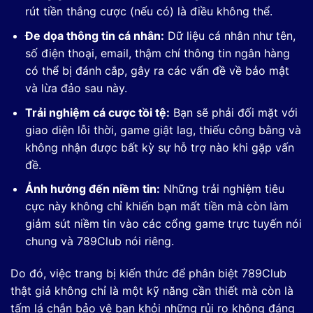
rút tiền thắng cược (nếu có) là điều không thể.
Đe dọa thông tin cá nhân:
Dữ liệu cá nhân như tên,
số điện thoại, email, thậm chí thông tin ngân hàng
có thể bị đánh cắp, gây ra các vấn đề về bảo mật
và lừa đảo sau này.
Trải nghiệm cá cược tồi tệ:
Bạn sẽ phải đối mặt với
giao diện lỗi thời, game giật lag, thiếu công bằng và
không nhận được bất kỳ sự hỗ trợ nào khi gặp vấn
đề.
Ảnh hưởng đến niềm tin:
Những trải nghiệm tiêu
cực này không chỉ khiến bạn mất tiền mà còn làm
giảm sút niềm tin vào các cổng game trực tuyến nói
chung và 789Club nói riêng.
Do đó, việc trang bị kiến thức để phân biệt 789Club
thật giả không chỉ là một kỹ năng cần thiết mà còn là
tấm lá chắn bảo vệ bạn khỏi những rủi ro không đáng