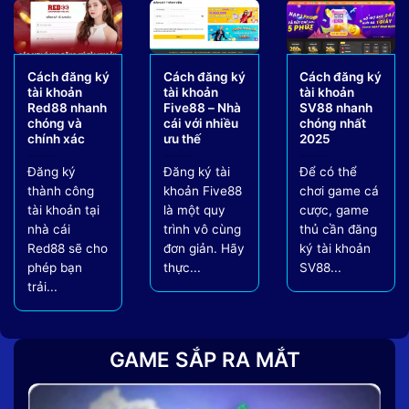
Cách đăng ký
Cách đăng ký
Cách đăng ký
tài khoản
tài khoản
tài khoản
Red88 nhanh
Five88 – Nhà
SV88 nhanh
chóng và
cái với nhiều
chóng nhất
chính xác
ưu thế
2025
Đăng ký
Đăng ký tài
Để có thể
thành công
khoản Five88
chơi game cá
tài khoản tại
là một quy
cược, game
nhà cái
trình vô cùng
thủ cần đăng
Red88 sẽ cho
đơn giản. Hãy
ký tài khoản
phép bạn
thực...
SV88...
trải...
GAME SẮP RA MẮT