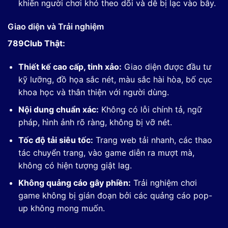
khiến người chơi khó theo dõi và dễ bị lạc vào bẫy.
Giao diện và Trải nghiệm
789Club Thật:
Thiết kế cao cấp, tinh xảo:
Giao diện được đầu tư
kỹ lưỡng, đồ họa sắc nét, màu sắc hài hòa, bố cục
khoa học và thân thiện với người dùng.
Nội dung chuẩn xác:
Không có lỗi chính tả, ngữ
pháp, hình ảnh rõ ràng, không bị vỡ nét.
Tốc độ tải siêu tốc:
Trang web tải nhanh, các thao
tác chuyển trang, vào game diễn ra mượt mà,
không có hiện tượng giật lag.
Không quảng cáo gây phiền:
Trải nghiệm chơi
game không bị gián đoạn bởi các quảng cáo pop-
up không mong muốn.