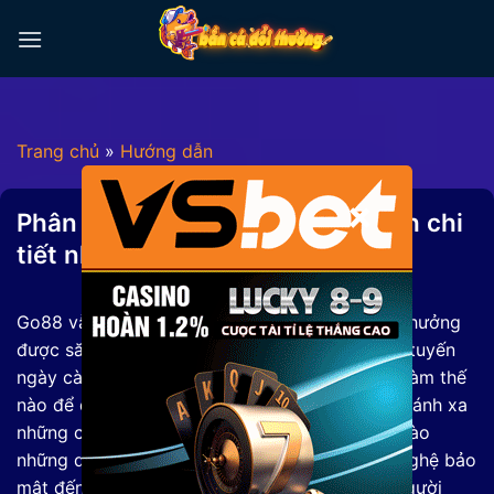
Chuyển
đến
nội
dung
Trang chủ
»
Hướng dẫn
×
Phân biệt Go88 thật giả một cách chi
tiết nhất cho anh em
Go88 vẫn là một trong những cổng game đổi thưởng
được săn đón hàng đầu, nhưng thị trường trực tuyến
ngày càng phức tạp với vô số trang giả mạo. Làm thế
nào để đảm bảo bạn luôn đặt cược đúng nơi, tránh xa
những cạm bẫy tinh vi? Bài viết này sẽ đi sâu vào
những dấu hiệu nhận biết Go88 thật, từ công nghệ bảo
mật đến chất lượng dịch vụ, giúp bạn luôn là người