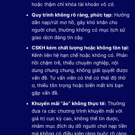
hoặc thậm chí khóa tài khoản vô cớ.
Quy trình không rõ ràng, phức tạp:
Hướng
dẫn nạp/rút mơ hồ, gây khó khăn cho
người chơi, thường không có mục lịch sử
giao dịch đáng tin cậy.
CSKH kém chất lượng hoặc không tồn tại:
Kênh liên hệ hạn chế hoặc không có. Phản
hồi chậm trễ, thiếu chuyên nghiệp, nội
dung chung chung, không giải quyết được
vấn đề. Tư vấn viên có thể có thái độ thờ
ơ, thiếu tôn trọng hoặc biến mất khi bạn
gặp vấn đề.
Khuyến mãi “ảo” không thực tế:
Thường
đưa ra các chương trình khuyến mãi với
giá trị cực kỳ cao, không thể tin được,
nhằm mục đích dụ dỗ người chơi nạp tiền
mà không có điều kiện ràng buộc rõ ràng.