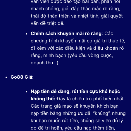
vấn viên được đào tạo bài bản, phản hồi
nhanh chóng, giải đáp thắc mắc rõ ràng,
thái độ thân thiện và nhiệt tình, giải quyết
vấn đề triệt để.
Chính sách khuyến mãi rõ ràng:
Các
chương trình khuyến mãi có giá trị thực tế,
đi kèm với các điều kiện và điều khoản rõ
ràng, minh bạch (yêu cầu vòng cược,
doanh thu…).
Go88 Giả:
Nạp tiền dễ dàng, rút tiền cực khó hoặc
không thể:
Đây là chiêu trò phổ biến nhất.
Các trang giả mạo sẽ khuyến khích bạn
nạp tiền bằng những ưu đãi “khủng”, nhưng
khi bạn muốn rút tiền, chúng sẽ viện đủ lý
do để trì hoãn, yêu cầu nạp thêm tiền,