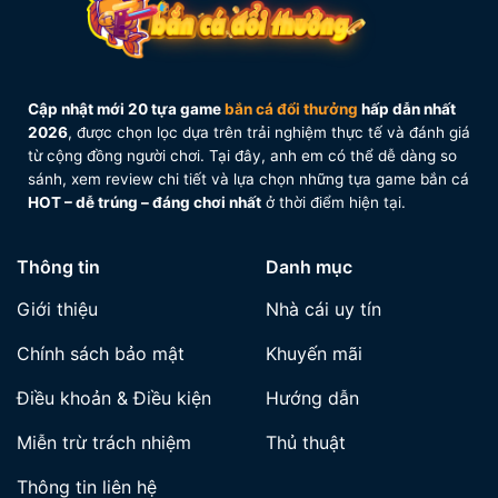
Cập nhật mới 20 tựa game
bắn cá đổi thưởng
hấp dẫn nhất
2026
, được chọn lọc dựa trên trải nghiệm thực tế và đánh giá
từ cộng đồng người chơi. Tại đây, anh em có thể dễ dàng so
sánh, xem review chi tiết và lựa chọn những tựa game bắn cá
HOT – dễ trúng – đáng chơi nhất
ở thời điểm hiện tại.
Thông tin
Danh mục
Giới thiệu
Nhà cái uy tín
Chính sách bảo mật
Khuyến mãi
Điều khoản & Điều kiện
Hướng dẫn
Miễn trừ trách nhiệm
Thủ thuật
Thông tin liên hệ