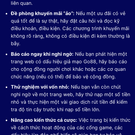
liên quan.
Đề phòng khuyến mãi “ảo”:
Nếu một ưu đãi có vẻ
quá tốt để là sự thật, hãy đặt câu hỏi và đọc kỹ
điều khoản, điều kiện. Các chương trình khuyến mãi
không rõ ràng, không có điều kiện đi kèm thường là
bẫy.
Báo cáo ngay khi nghi ngờ:
Nếu bạn phát hiện một
trang web có dấu hiệu giả mạo Go88, hãy báo cáo
cho cộng đồng người chơi khác hoặc các cơ quan
chức năng (nếu có thể) để bảo vệ cộng đồng.
Thử nghiệm với vốn nhỏ:
Nếu bạn vẫn còn chút
nghi ngờ về một trang web, hãy thử nạp một số tiền
nhỏ và thực hiện một vài giao dịch rút tiền để kiểm
tra độ tin cậy trước khi nạp số tiền lớn.
Nâng cao kiến thức cá cược:
Việc trang bị kiến thức
về cách thức hoạt động của các cổng game, các