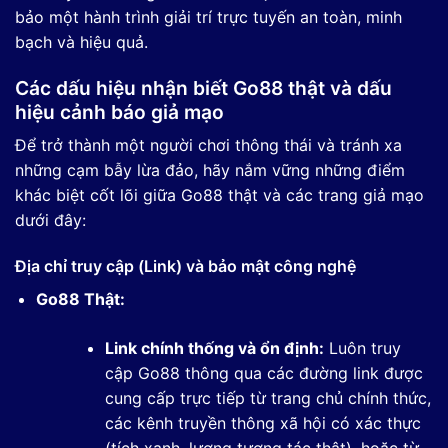
bảo một hành trình giải trí trực tuyến an toàn, minh
bạch và hiệu quả.
Các dấu hiệu nhận biết Go88 thật và dấu
hiệu cảnh báo giả mạo
Để trở thành một người chơi thông thái và tránh xa
những cạm bẫy lừa đảo, hãy nắm vững những điểm
khác biệt cốt lõi giữa Go88 thật và các trang giả mạo
dưới đây:
Địa chỉ truy cập (Link) và bảo mật công nghệ
Go88 Thật:
Link chính thống và ổn định:
Luôn truy
cập Go88 thông qua các đường link được
cung cấp trực tiếp từ trang chủ chính thức,
các kênh truyền thông xã hội có xác thực