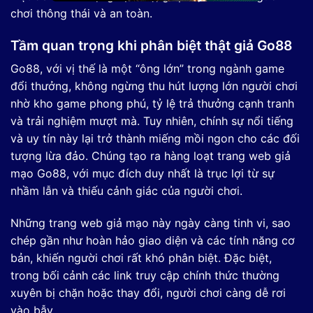
chơi thông thái và an toàn.
Tầm quan trọng khi phân biệt thật giả Go88
Go88, với vị thế là một “ông lớn” trong ngành game
đổi thưởng, không ngừng thu hút lượng lớn người chơi
nhờ kho game phong phú, tỷ lệ trả thưởng cạnh tranh
và trải nghiệm mượt mà. Tuy nhiên, chính sự nổi tiếng
và uy tín này lại trở thành miếng mồi ngon cho các đối
tượng lừa đảo. Chúng tạo ra hàng loạt trang web giả
mạo Go88, với mục đích duy nhất là trục lợi từ sự
nhầm lẫn và thiếu cảnh giác của người chơi.
Những trang web giả mạo này ngày càng tinh vi, sao
chép gần như hoàn hảo giao diện và các tính năng cơ
bản, khiến người chơi rất khó phân biệt. Đặc biệt,
trong bối cảnh các link truy cập chính thức thường
xuyên bị chặn hoặc thay đổi, người chơi càng dễ rơi
vào bẫy.