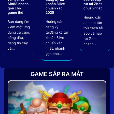
Sin88 nhanh
khoản 8live
rút tại Zbet
gọn cho
chuẩn xác
chuẩn nhất
game thủ
2025
Hướng dẫn
Bạn đang tìm
Hướng dẫn
anh em tân
kiếm một ứng
đăng ký
thủ cách tải
dụng cá cược
tàiđăng ký tài
app và nạp
hàng đầu,
khoản 8live
rút Zbet
đáng tin cậy
chuẩn xác
nhanh –...
và...
nhất, nhanh
gọn cho...
GAME SẮP RA MẮT