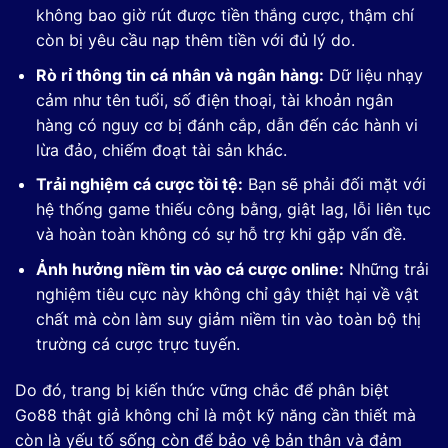
không bao giờ rút được tiền thắng cược, thậm chí
còn bị yêu cầu nạp thêm tiền với đủ lý do.
Rò rỉ thông tin cá nhân và ngân hàng:
Dữ liệu nhạy
cảm như tên tuổi, số điện thoại, tài khoản ngân
hàng có nguy cơ bị đánh cắp, dẫn đến các hành vi
lừa đảo, chiếm đoạt tài sản khác.
Trải nghiệm cá cược tồi tệ:
Bạn sẽ phải đối mặt với
hệ thống game thiếu công bằng, giật lag, lỗi liên tục
và hoàn toàn không có sự hỗ trợ khi gặp vấn đề.
Ảnh hưởng niềm tin vào cá cược online:
Những trải
nghiệm tiêu cực này không chỉ gây thiệt hại về vật
chất mà còn làm suy giảm niềm tin vào toàn bộ thị
trường cá cược trực tuyến.
Do đó, trang bị kiến thức vững chắc để phân biệt
Go88 thật giả không chỉ là một kỹ năng cần thiết mà
còn là yếu tố sống còn để bảo vệ bản thân và đảm