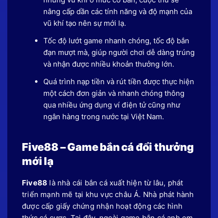
nâng cấp dần các tính năng và độ mạnh của
vũ khí tạo nên sự mới lạ.
Tốc độ lướt game nhanh chóng, tốc độ bắn
đạn mượt mà, giúp người chơi dễ dàng trúng
và nhận được nhiều khoản thưởng lớn.
Quá trình nạp tiền và rút tiền được thực hiện
một cách đơn giản và nhanh chóng thông
qua nhiều ứng dụng ví điện tử cũng như
ngân hàng trong nước tại Việt Nam.
Five88 – Game bắn cá đổi thưởng
mới lạ
Five88
là nhà cái bắn cá xuất hiện từ lâu, phát
triển mạnh mẽ tại khu vực châu Á. Nhà phát hành
được cấp giấy chứng nhận hoạt động các hình
thức cá cược. Tại đây, ngoài game bắn cá anh em