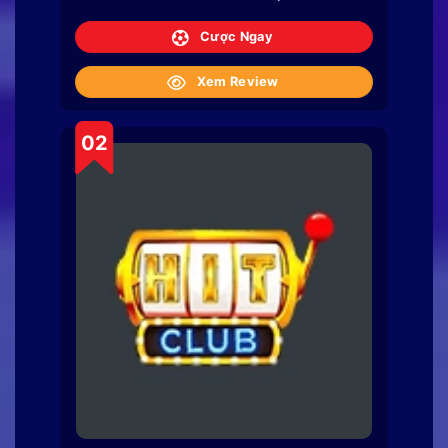
Cược Ngay
Xem Review
02