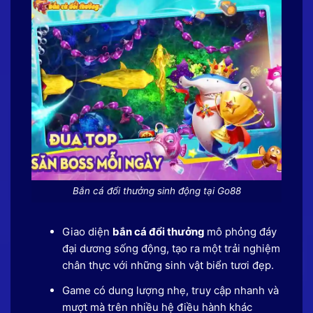
Bắn cá đổi thưởng sinh động tại Go88
Giao diện
bắn cá đổi thưởng
mô phỏng đáy
đại dương sống động, tạo ra một trải nghiệm
chân thực với những sinh vật biển tươi đẹp.
Game có dung lượng nhẹ, truy cập nhanh và
mượt mà trên nhiều hệ điều hành khác