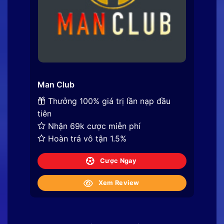
Man Club
Thưởng
100%
giá trị lần nạp đầu
tiên
Nhận
69k
cược miễn phí
Hoàn trả
vô tận
1.5%
Cược Ngay
Xem Review