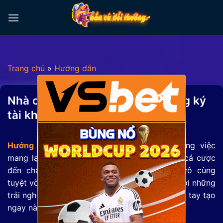
Chuyển
đến
nội
dung
Trang chủ
»
Hướng dẫn
×
Nhà cái May88 – Hướng dẫn đăng ký
tài khoản May88
Hướng dẫn đăng ký tài khoản May88
– Bằng việc
mang lại niềm vui từ đa dạng các loại game cá cược
đến chất lượng của từng phân khúc cũng vô cùng
tuyệt vời, đảm bảo sẽ mang đến cho người chơi những
trải nghiệm mới lạ. Chờ đợi gì mà không nhanh tay tạo
ngay nào!