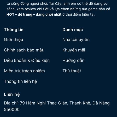
từ cộng đồng người chơi. Tại đây, anh em có thể dễ dàng so
sánh, xem review chi tiết và lựa chọn những tựa game bắn cá
HOT – dễ trúng – đáng chơi nhất
ở thời điểm hiện tại.
Thông tin
Danh mục
Giới thiệu
Nhà cái uy tín
Chính sách bảo mật
Khuyến mãi
Điều khoản & Điều kiện
Hướng dẫn
Miễn trừ trách nhiệm
Thủ thuật
Thông tin liên hệ
Liên hệ
Địa chỉ:
79 Hàm Nghi Thạc Gián, Thanh Khê, Đà Nẵng
550000