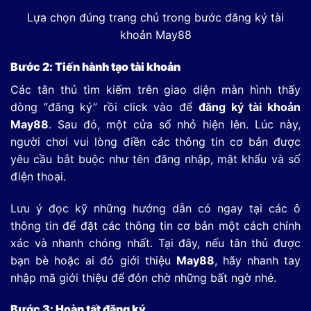
Lựa chọn đúng trang chủ trong bước đăng ký tài
khoản May88
Bước 2: Tiến hành tạo tài khoản
Các tân thủ tìm kiếm trên giao diện màn hình thấy
dòng “đăng ký” rồi click vào để
đăng ký tài khoản
May88
. Sau đó, một cửa sổ nhỏ hiện lên. Lúc này,
người chơi vui lòng điền các thông tin cơ bản được
yêu cầu bắt buộc như tên đăng nhập, mật khẩu và số
điện thoại.
Lưu ý đọc kỹ những hướng dẫn có ngay tại các ô
thông tin để đặt các thông tin cơ bản một cách chính
xác và nhanh chóng nhất. Tại đây, nếu tân thủ được
bạn bè hoặc ai đó giới thiệu
May88
, hãy nhanh tay
nhập mã giới thiệu để đón chờ những bất ngờ nhé.
Bước 3: Hoàn tất đăng ký