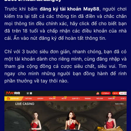
Trước khi bấm
đăng ký tài khoản May88
, người chơi
kiểm tra lại tất cả các thông tin đã điền và chắc chắn
mọi thông tin đều chính xác, hãy click để cho biết bạn
đã trên 18 tuổi và chấp nhận các điều khoản của nhà
cái. Ấn vào nút đăng ký để hoàn tất thông tin.
Chỉ với 3 bước siêu đơn giản, nhanh chóng, bạn đã có
một tài khoản dành cho riêng mình, cùng đăng nhập và
tham gia cộng đồng cá cược siêu chất, siêu vui. Tìm
ngay cho mình những người bạn đồng hành để rinh
phần thưởng về tay thôi nào.