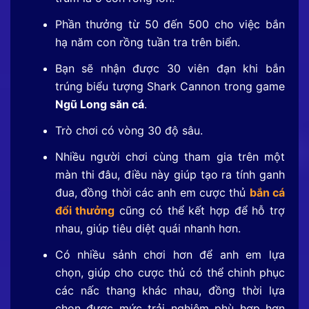
Phần thưởng từ 50 đến 500 cho việc bắn
hạ năm con rồng tuần tra trên biển.
Bạn sẽ nhận được 30 viên đạn khi bắn
trúng biểu tượng Shark Cannon trong game
Ngũ Long săn cá
.
Trò chơi có vòng 30 độ sâu.
Nhiều người chơi cùng tham gia trên một
màn thi đâu, điều này giúp tạo ra tính ganh
đua, đồng thời các anh em cược thủ
bắn cá
đổi thưởng
cũng có thể kết hợp để hỗ trợ
nhau, giúp tiêu diệt quái nhanh hơn.
Có nhiều sảnh chơi hơn để anh em lựa
chọn, giúp cho cược thủ có thể chinh phục
các nấc thang khác nhau, đồng thời lựa
chọn được mức trải nghiệm phù hợp hơn