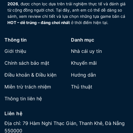
2026
, được chọn lọc dựa trên trải nghiệm thực tế và đánh giá
từ cộng đồng người chơi. Tại đây, anh em có thể dễ dàng so
sánh, xem review chi tiết và lựa chọn những tựa game bắn cá
HOT – dễ trúng – đáng chơi nhất
ở thời điểm hiện tại.
Thông tin
Danh mục
Giới thiệu
Nhà cái uy tín
Chính sách bảo mật
Khuyến mãi
Điều khoản & Điều kiện
Hướng dẫn
Miễn trừ trách nhiệm
Thủ thuật
Thông tin liên hệ
Liên hệ
Địa chỉ:
79 Hàm Nghi Thạc Gián, Thanh Khê, Đà Nẵng
550000