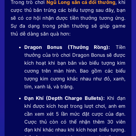
Trong trò chơi
Ngũ Long săn cá đổi thưởng
, khi
cược thủ bắn trúng các biểu tượng sau đây, bạn
sẽ có cơ hội nhận được tiền thưởng tương ứng.
Sự đa dạng trong phần thưởng sẽ giúp game
thủ dễ dàng săn quà hơn:
Dragon Bonus (Thưởng Rồng):
Tiền
thưởng của trò chơi Dragon Bonus sẽ được
kích hoạt khi bạn bắn vào biểu tượng kim
cương trên màn hình. Bao gồm các biểu
tượng kim cương khác nhau như đỏ, xanh,
tím, xanh lá, và trắng.
Đạn Khí (Depth Charge Bullets):
Khi đạn
khí được kích hoạt trong lượt chơi, anh em
cần xem xét 5 lần mức đặt cược của đạn.
Cược thủ còn có thể nhận thêm 30 viên
đạn khí khác nhau khi kích hoạt biểu tượng.