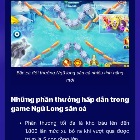
Bắn cá đổi thưởng Ngũ long săn cá nhiều tính năng
mới
Những phần thưởng hấp dẫn trong
game Ngũ Long săn cá
Phần thưởng tối đa là kho báu lên đến
1.800 lần mức xu bỏ ra khi vượt qua được
trùm là 5 con rồng lớn.