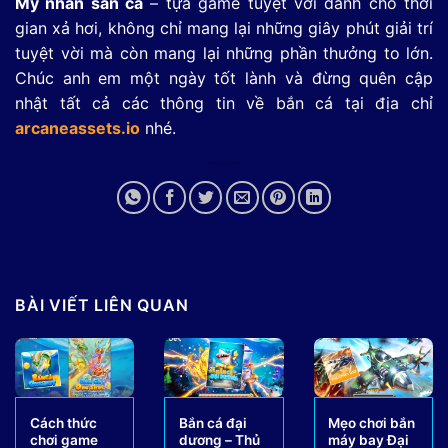
Mỹ nhân săn cá
– tựa game tuyệt vời dành cho thời
gian xả hơi, không chỉ mang lại những giây phút giải trí
tuyệt vời mà còn mang lại những phần thưởng to lớn.
Chúc anh em một ngày tốt lành và đừng quên cập
nhật tất cả các thông tin về bắn cá tại địa chỉ
arcaneassets.io
nhé.
BÀI VIẾT LIÊN QUAN
Cách thức
Bắn cá đại
Mẹo chơi bắn
chơi game
dương – Thủ
máy bay Đại