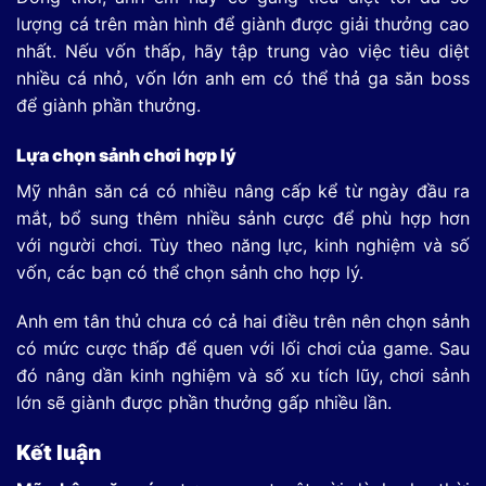
lượng cá trên màn hình để giành được giải thưởng cao
nhất. Nếu vốn thấp, hãy tập trung vào việc tiêu diệt
nhiều cá nhỏ, vốn lớn anh em có thể thả ga săn boss
để giành phần thưởng.
Lựa chọn sảnh chơi hợp lý
Mỹ nhân săn cá có nhiều nâng cấp kể từ ngày đầu ra
mắt, bổ sung thêm nhiều sảnh cược để phù hợp hơn
với người chơi. Tùy theo năng lực, kinh nghiệm và số
vốn, các bạn có thể chọn sảnh cho hợp lý.
Anh em tân thủ chưa có cả hai điều trên nên chọn sảnh
có mức cược thấp để quen với lối chơi của game. Sau
đó nâng dần kinh nghiệm và số xu tích lũy, chơi sảnh
lớn sẽ giành được phần thưởng gấp nhiều lần.
Kết luận