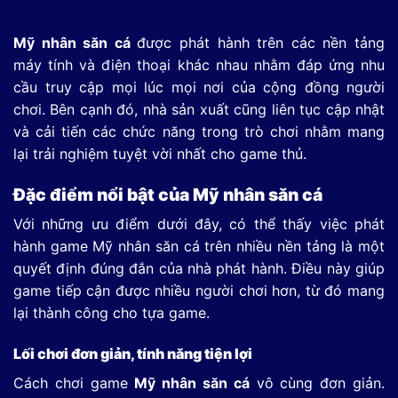
Mỹ nhân săn cá
được phát hành trên các nền tảng
máy tính và điện thoại khác nhau nhằm đáp ứng nhu
cầu truy cập mọi lúc mọi nơi của cộng đồng người
chơi. Bên cạnh đó, nhà sản xuất cũng liên tục cập nhật
và cải tiến các chức năng trong trò chơi nhằm mang
lại trải nghiệm tuyệt vời nhất cho game thủ.
Đặc điểm nổi bật của Mỹ nhân săn cá
Với những ưu điểm dưới đây, có thể thấy việc phát
hành game Mỹ nhân săn cá trên nhiều nền tảng là một
quyết định đúng đắn của nhà phát hành. Điều này giúp
game tiếp cận được nhiều người chơi hơn, từ đó mang
lại thành công cho tựa game.
Lối chơi đơn giản, tính năng tiện lợi
Cách chơi game
Mỹ nhân săn cá
vô cùng đơn giản.