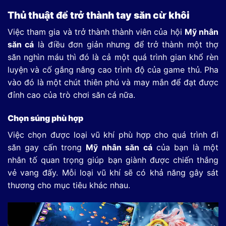
Thủ thuật để trở thành tay săn cừ khôi
Việc tham gia và trở thành thành viên của hội
Mỹ nhân
săn cá
là điều đơn giản nhưng để trở thành một thợ
săn nghìn máu thì đó là cả một quá trình gian khổ rèn
luyện và cố gắng nâng cao trình độ của game thủ. Pha
vào đó là một chút thiên phú và may mắn để đạt được
đỉnh cao của trò chơi săn cá nữa.
Chọn súng phù hợp
Việc chọn được loại vũ khí phù hợp cho quá trình đi
săn gay cấn trong
Mỹ nhân săn cá
của bạn là một
nhân tố quan trọng giúp bạn giành được chiến thắng
vẻ vang đấy. Mỗi loại vũ khí sẽ có khả năng gây sát
thương cho mục tiêu khác nhau.