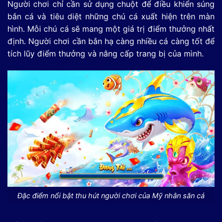
Người chơi chỉ cần sử dụng chuột để điều khiển súng
bắn cá và tiêu diệt những chú cá xuất hiện trên màn
hình. Mỗi chú cá sẽ mang một giá trị điểm thưởng nhất
định. Người chơi cần bắn hạ càng nhiều cá càng tốt để
tích lũy điểm thưởng và nâng cấp trang bị của mình.
Đặc điểm nổi bật thu hút người chơi của Mỹ nhân săn cá