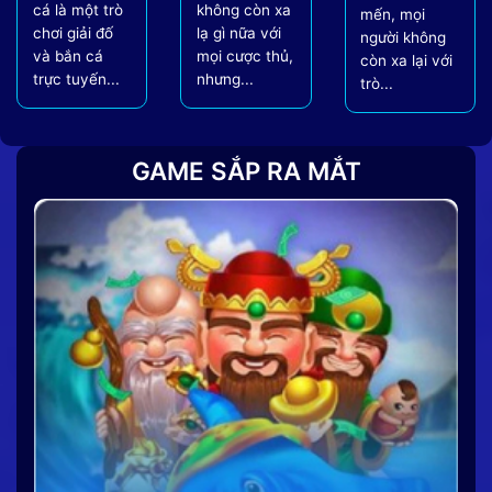
cá là một trò
không còn xa
mến, mọi
chơi giải đố
lạ gì nữa với
người không
và bắn cá
mọi cược thủ,
còn xa lại với
trực tuyến...
nhưng...
trò...
GAME SẮP RA MẮT