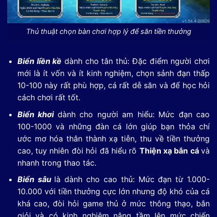
Thủ thuật chọn bàn chơi hợp lý để săn tiền thưởng
Biển liền kề
dành cho tân thủ: Đặc điểm người chơi
mới là ít vốn và ít kinh nghiệm, chọn sảnh đạn thấp
10-100 này rất phù hợp, cá rất dễ săn và để học hỏi
cách chơi rất tốt.
Biển khơi
dành cho người am hiểu: Mức đạn cao
100-1000 và những đàn cá lớn giúp bạn thỏa chí
ước mơ hóa thân thành xạ tiễn, thu về tiền thưởng
cao, tuy nhiên đòi hỏi đã hiểu rõ
Thiện xạ bắn cá
và
nhanh trong thao tác.
Biển sâu
là dành cho cao thủ: Mức đạn từ 1.000-
10.000 với tiền thưởng cực lớn nhưng độ khó của cá
khá cao, đòi hỏi game thủ ở mức thông thạo, bắn
giỏi và có kinh nghiệm nâng tầm lên mức chiến