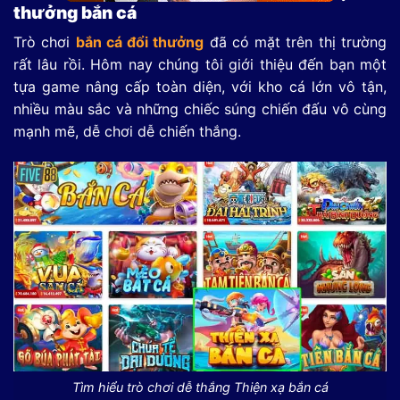
thưởng bắn cá
Trò chơi
bắn cá đổi thưởng
đã có mặt trên thị trường
rất lâu rồi. Hôm nay chúng tôi giới thiệu đến bạn một
tựa game nâng cấp toàn diện, với kho cá lớn vô tận,
nhiều màu sắc và những chiếc súng chiến đấu vô cùng
mạnh mẽ, dễ chơi dễ chiến thắng.
Tìm hiểu trò chơi dễ thắng Thiện xạ bắn cá