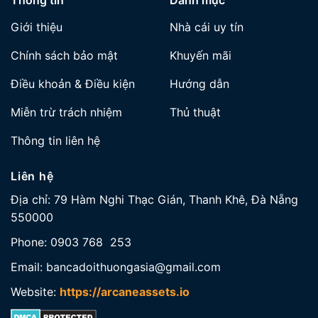
Giới thiệu
Nhà cái uy tín
Chính sách bảo mật
Khuyến mãi
Điều khoản & Điều kiện
Hướng dẫn
Miễn trừ trách nhiệm
Thủ thuật
Thông tin liên hệ
Liên hệ
Địa chỉ:
79 Hàm Nghi Thạc Gián, Thanh Khê, Đà Nẵng
550000
Phone: 0903 768 253
Email:
bancadoithuongasia@gmail.com
Website:
https://arcaneassets.io