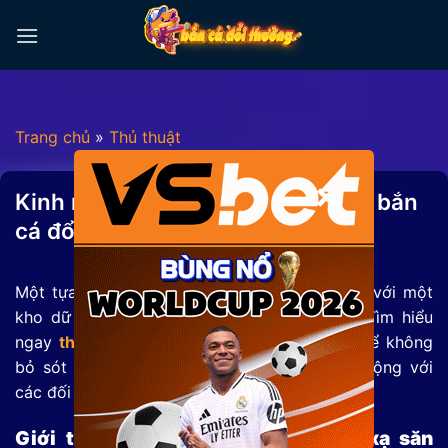
Chuyển
đến
nội
dung
Trang chủ
»
Thủ thuật
×
Kinh nghiệm chơi game Thiện xạ bắn
cá đổi thưởng chiến thắng
Một tựa game săn cá đổi thưởng đầy lý thú với một
kho dữ liệu các loại cá lớn, nhiều màu sắc. Tìm hiểu
ngay
thủ thuật chơi game Thiện xạ bắn cá
để không
bỏ sót bất kỳ mục tiêu nào, giành thế chủ động với
các đối thủ cùng bàn, cùng khám phá ngay.
Giới thiệu sơ lược trò chơi Thiện xạ săn