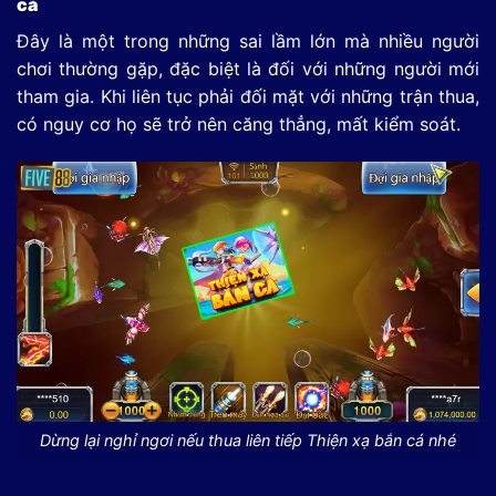
cá
Đây là một trong những sai lầm lớn mà nhiều người
chơi thường gặp, đặc biệt là đối với những người mới
tham gia. Khi liên tục phải đối mặt với những trận thua,
có nguy cơ họ sẽ trở nên căng thẳng, mất kiểm soát.
Dừng lại nghỉ ngơi nếu thua liên tiếp Thiện xạ bắn cá nhé