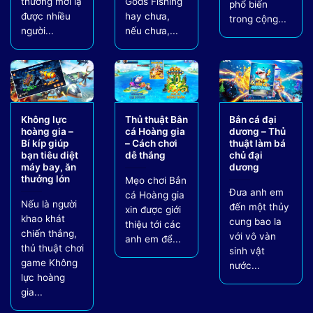
thưởng mới lạ
Gods Fishing
phổ biến
được nhiều
hay chưa,
trong cộng...
người...
nếu chưa,...
Không lực
Thủ thuật Bắn
Bắn cá đại
hoàng gia –
cá Hoàng gia
dương – Thủ
Bí kíp giúp
– Cách chơi
thuật làm bá
bạn tiêu diệt
dễ thắng
chủ đại
máy bay, ăn
dương
thưởng lớn
Mẹo chơi Bắn
Đưa anh em
cá Hoàng gia
Nếu là người
đến một thủy
xin được giới
khao khát
cung bao la
thiệu tới các
chiến thắng,
với vô vàn
anh em để...
thủ thuật chơi
sinh vật
game Không
nước...
lực hoàng
gia...