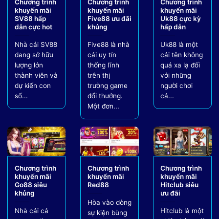
Chương trình
Chương trình
Chương trình
khuyến mãi
khuyến mãi
khuyến mãi
SV88 hấp
Five88 ưu đãi
Uk88 cực kỳ
dẫn cực hot
khủng
hấp dẫn
Nhà cái SV88
Five88 là nhà
Uk88 là một
đang sở hữu
cái uy tín
cái tên không
lượng lớn
thống lĩnh
quá xa lạ đối
thành viên và
trên thị
với những
dự kiến con
trường game
người chơi
số...
đổi thưởng.
cá...
Một đơn...
Chương trình
Chương trình
Chương trình
khuyến mãi
khuyến mãi
khuyến mãi
Go88 siêu
Red88
Hitclub siêu
khủng
ưu đãi
Hòa vào dòng
Nhà cái cá
Hitclub là một
sự kiện bùng