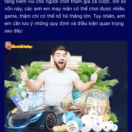
tăng niềm vui cho người chơi tham gia cá cược. Với số
vốn này, các anh em may mắn có thể chơi được nhiều
game, thậm chí có thể nổ hũ thắng lớn. Tuy nhiên, anh
em cần lưu ý những quy định và điều kiện quan trọng
sau đây: