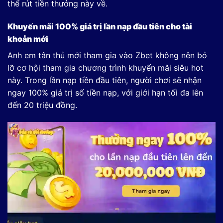
thể rút tiền thưởng này về.
Khuyến mãi 100% giá trị lần nạp đầu tiên cho tài
khoản mới
Anh em tân thủ mới tham gia vào Zbet không nên bỏ
lỡ cơ hội tham gia chương trình khuyến mãi siêu hot
này. Trong lần nạp tiền đầu tiên, người chơi sẽ nhận
ngay 100% giá trị số tiền nạp, với giới hạn tối đa lên
đến 20 triệu đồng.