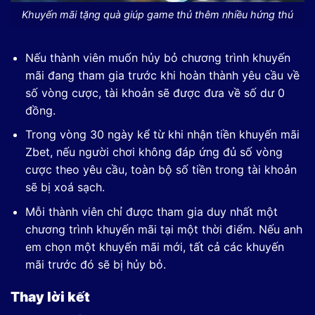
Khuyến mãi tặng quà giúp game thủ thêm nhiều hứng thú
Nếu thành viên muốn hủy bỏ chương trình khuyến
mãi đang tham gia trước khi hoàn thành yêu cầu về
số vòng cược, tài khoản sẽ được đưa về số dư 0
đồng.
Trong vòng 30 ngày kể từ khi nhận tiền khuyến mãi
Zbet, nếu người chơi không đáp ứng đủ số vòng
cược theo yêu cầu, toàn bộ số tiền trong tài khoản
sẽ bị xoá sạch.
Mỗi thành viên chỉ được tham gia duy nhất một
chương trình khuyến mãi tại một thời điểm. Nếu anh
em chọn một khuyến mãi mới, tất cả các khuyến
mãi trước đó sẽ bị hủy bỏ.
Thay lời kết