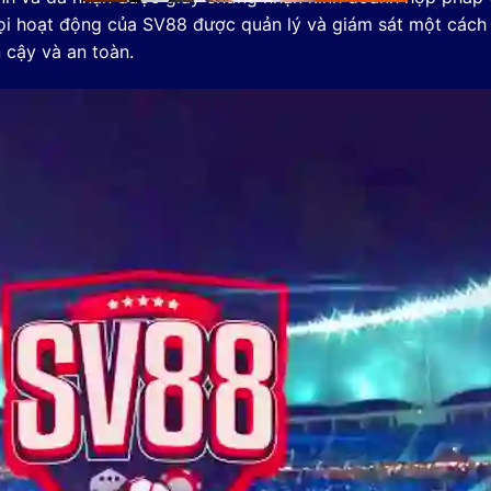
ọi hoạt động của SV88 được quản lý và giám sát một cách 
 cậy và an toàn.