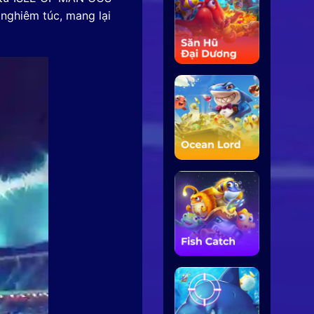
nghiêm túc, mang lại