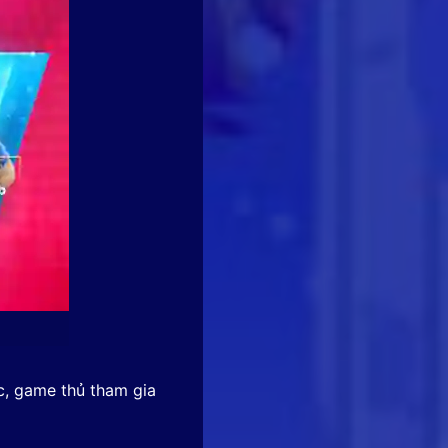
c, game thủ tham gia