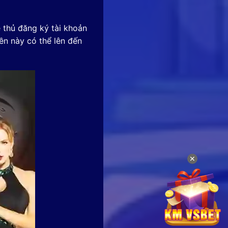
 thủ đăng ký tài khoản
ền này có thể lên đến
✕