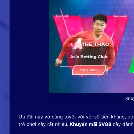
Khu
Ưu đãi này vô cùng tuyệt vời với số tiền khủng, b
trò chơi này rất nhiều.
Khuyến mãi SV88
này dành