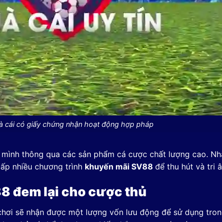
à cái có giấy chứng nhận hoạt động hợp pháp
a mình thông qua các sản phẩm cá cược chất lượng cao. Nhà
ấp nhiều chương trình
khuyến mãi SV88
để thu hút và tri 
8 đem lại cho cược thủ
ời chơi sẽ nhận được một lượng vốn lưu động để sử dụng tro