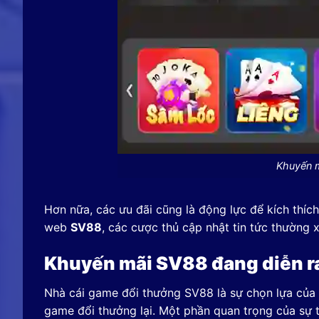
Khuyến m
Hơn nữa, các ưu đãi cũng là động lực để kích thí
web
SV88
, các cược thủ cập nhật tin tức thường 
Khuyến mãi SV88 đang diễn ra
Nhà cái game đổi thưởng SV88 là sự chọn lựa của 
game đổi thưởng lại. Một phần quan trọng của sự 