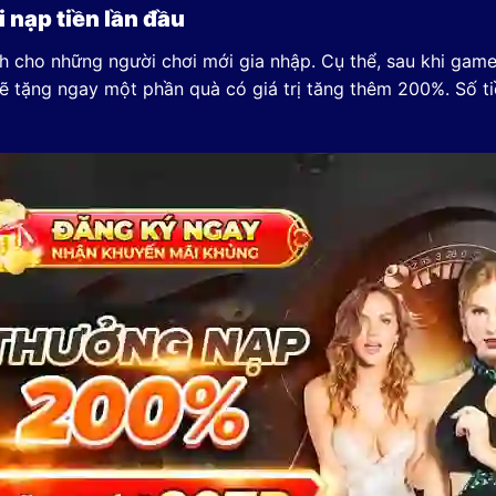
 nạp tiền lần đầu
h cho những người chơi mới gia nhập. Cụ thể, sau khi game
sẽ tặng ngay một phần quà có giá trị tăng thêm 200%. Số ti