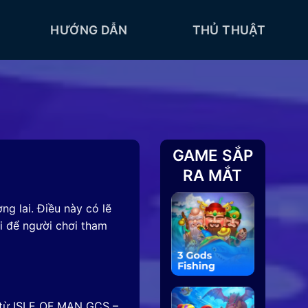
HƯỚNG DẪN
THỦ THUẬT
GAME SẮP
RA MẮT
g lai. Điều này có lẽ
lợi để người chơi tham
p từ ISLE OF MAN GCS –