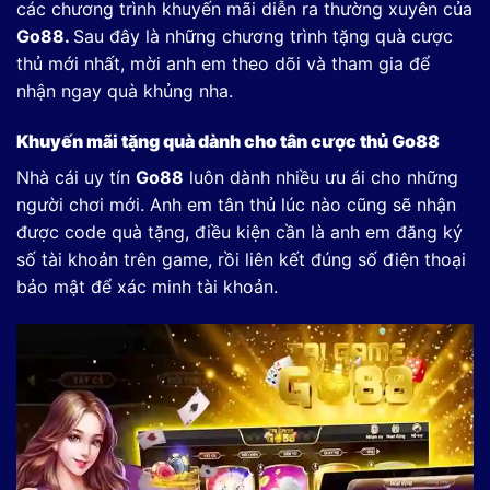
các chương trình khuyến mãi diễn ra thường xuyên của
Go88.
Sau đây là những chương trình tặng quà cược
thủ mới nhất, mời anh em theo dõi và tham gia để
nhận ngay quà khủng nha.
Khuyến mãi tặng quà dành cho tân cược thủ Go88
Nhà cái uy tín
Go88
luôn dành nhiều ưu ái cho những
người chơi mới. Anh em tân thủ lúc nào cũng sẽ nhận
được code quà tặng, điều kiện cần là anh em đăng ký
số tài khoản trên game, rồi liên kết đúng số điện thoại
bảo mật để xác minh tài khoản.