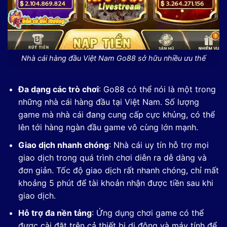
Nhà cái hàng đầu Việt Nam Go88 sở hữu nhiều ưu thế
Đa dạng các trò chơi
: Go88 có thể nói là một trong
những nhà cái hàng đầu tại Việt Nam. Số lượng
game mà nhà cái đang cung cấp cực khủng, có thể
lên tới hàng ngàn đầu game vô cùng lớn mạnh.
Giao dịch nhanh chóng
: Nhà cái uy tín hỗ trợ mọi
giao dịch trong quá trình chơi diễn ra dễ dàng và
đơn giản. Tốc độ giao dịch rất nhanh chóng, chỉ mất
khoảng 5 phút để tài khoản nhận được tiền sau khi
giao dịch.
Hỗ trợ đa nền tảng
: Ứng dụng chơi game có thể
được cài đặt trên cả thiết bị di động và máy tính để