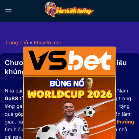
Chuyển
đến
nội
dung
Trang chủ
»
Khuyến mãi
×
Chương trình khuyến mãi Go88 siêu
khủng
Nhà cái cá cược online chất lượng top đầu Việt Nam
Go88
từ lâu đã tạo được niềm tin và danh tiếng trong
lòng game thủ. Những chương trình khuyến mãi, tặng
quà góp phần quan trọng giúp người chơi có vốn làm
giàu, hào hứng khi chơi game. Cùng
bắn cá đổi thưởng
tìm hiểu các chương trình khuyến mãi Go88 của nhà
cái này.