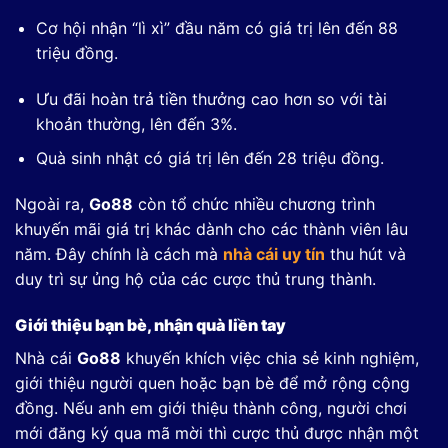
Cơ hội nhận “lì xì” đầu năm có giá trị lên đến 88
triệu đồng.
Ưu đãi hoàn trả tiền thưởng cao hơn so với tài
khoản thường, lên đến 3%.
Quà sinh nhật có giá trị lên đến 28 triệu đồng.
Ngoài ra,
Go88
còn tổ chức nhiều chương trình
khuyến mãi giá trị khác dành cho các thành viên lâu
năm. Đây chính là cách mà
nhà cái uy tín
thu hút và
duy trì sự ủng hộ của các cược thủ trung thành.
Giới thiệu bạn bè, nhận quà liền tay
Nhà cái
Go88
khuyến khích việc chia sẻ kinh nghiệm,
giới thiệu người quen hoặc bạn bè để mở rộng cộng
đồng. Nếu anh em giới thiệu thành công, người chơi
mới đăng ký qua mã mời thì cược thủ được nhận một