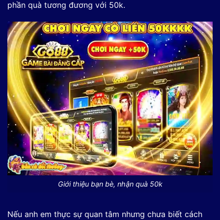
phần quà tương đương với 50k.
Giới thiệu bạn bè, nhận quà 50k
Nếu anh em thực sự quan tâm nhưng chưa biết cách