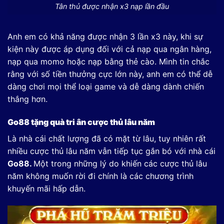
Tân thủ được nhận x3 nạp lần đầu
Anh em có khả năng được nhận 3 lần x3 này, khi sự
kiện này được áp dụng đối với cả nạp qua ngân hàng,
nạp qua momo hoặc nạp bằng thẻ cào. Mình tin chắc
rằng với số tiền thưởng cực lớn này, anh em có thể dễ
dàng chơi mọi thể loại game và dễ dàng dành chiến
thắng hơn.
Go88 tặng quà tri ân cược thủ lâu năm
Là nhà cái chất lượng đã có mặt từ lâu, tuy nhiên rất
nhiều cược thủ lâu năm vẫn tiếp tục gắn bó với nhà cái
Go88.
Một trong những lý do khiến các cược thủ lâu
năm không muốn rời đi chính là các chương trình
khuyến mãi hấp dẫn.