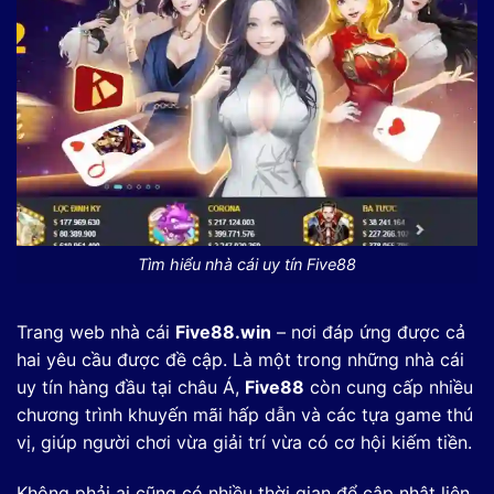
Tìm hiểu nhà cái uy tín Five88
Trang web nhà cái
Five88.win
– nơi đáp ứng được cả
hai yêu cầu được đề cập. Là một trong những nhà cái
uy tín hàng đầu tại châu Á,
Five88
còn cung cấp nhiều
chương trình khuyến mãi hấp dẫn và các tựa game thú
vị, giúp người chơi vừa giải trí vừa có cơ hội kiếm tiền.
Không phải ai cũng có nhiều thời gian để cập nhật liên