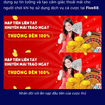
dựng sự tin tưởng và tạo cảm giác thoải mái cho
người chơi khi họ sử dụng dịch vụ cá cược tại
Five88
.
Nhân đôi với lần nạp đầu tiên của cược thủ