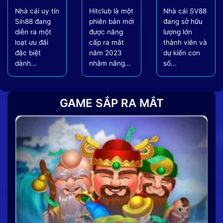
Nhà cái uy tín
Hitclub là một
Nhà cái SV88
Sin88 đang
phiên bản mới
đang sở hữu
diễn ra một
được nâng
lượng lớn
loạt ưu đãi
cấp ra mắt
thành viên và
đặc biệt
năm 2023
dự kiến con
dành...
nhằm nâng...
số...
GAME SẮP RA MẮT