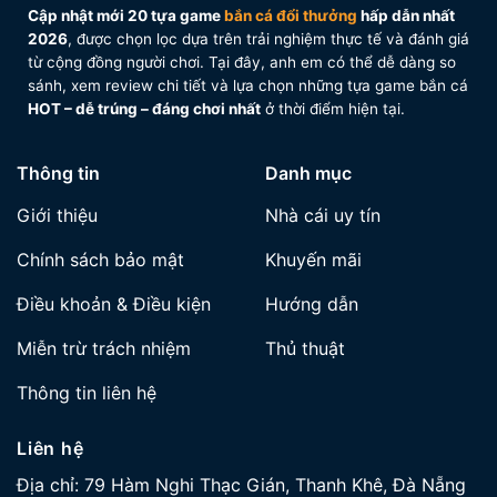
Cập nhật mới 20 tựa game
bắn cá đổi thưởng
hấp dẫn nhất
2026
, được chọn lọc dựa trên trải nghiệm thực tế và đánh giá
từ cộng đồng người chơi. Tại đây, anh em có thể dễ dàng so
sánh, xem review chi tiết và lựa chọn những tựa game bắn cá
HOT – dễ trúng – đáng chơi nhất
ở thời điểm hiện tại.
Thông tin
Danh mục
Giới thiệu
Nhà cái uy tín
Chính sách bảo mật
Khuyến mãi
Điều khoản & Điều kiện
Hướng dẫn
Miễn trừ trách nhiệm
Thủ thuật
Thông tin liên hệ
Liên hệ
Địa chỉ:
79 Hàm Nghi Thạc Gián, Thanh Khê, Đà Nẵng