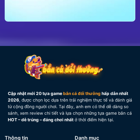
Cập nhật mới 20 tựa game
bắn cá đổi thưởng
hấp dẫn nhất
2026
, được chọn lọc dựa trên trải nghiệm thực tế và đánh giá
từ cộng đồng người chơi. Tại đây, anh em có thể dễ dàng so
sánh, xem review chi tiết và lựa chọn những tựa game bắn cá
HOT – dễ trúng – đáng chơi nhất
ở thời điểm hiện tại.
Thông tin
Danh mục