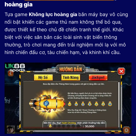
hoàng gia
Tựa game
Không lực hoàng gia
bắn máy bay vô cùng
nổi bật khiến các game thủ nam không thể bỏ qua,
được thiết kế theo chủ đề chiến tranh thế giới. Khác
biệt với việc săn bắn các loài sinh vật biển thông
thường, trò chơi mang đến trải nghiệm mới lạ với mô
hình chiến đấu cơ, tàu chiến hạm, và khinh khí cầu.