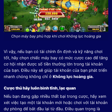
Chọn máy bay phù hợp khi chơi Không lực hoàng gia
Vì vậy, nếu bạn có tài chính ổn định và kỹ năng chơi
tốt, hãy chọn chiếc máy bay có mức cược cao để tăng
cơ hội nhận được số tiền thưởng lớn trong tài khoản
của bạn. Điều này sẽ giúp tài khoản của bạn phát triển
nhanh chóng không chỉ ở
Không lực hoàng gia.
Cược thủ hãy luôn bình tĩnh, lạc quan
Nếu bạn đang gặp nhiều thất bại trong cược, hãy xem
xét việc tạo một tài khoản mới hoặc chơi với tài khoản
dự phòng để bắt đầu lại từ đầu. Điều quan trọng là