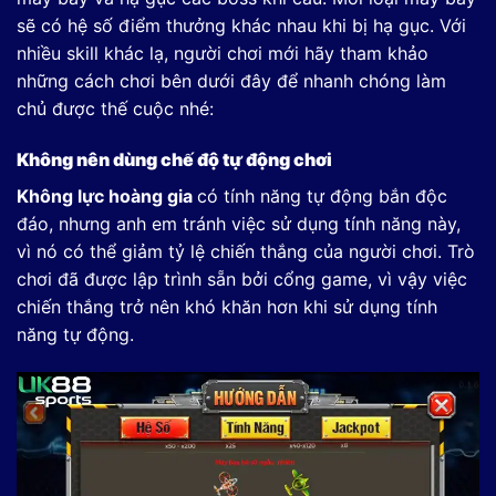
sẽ có hệ số điểm thưởng khác nhau khi bị hạ gục. Với
nhiều skill khác lạ, người chơi mới hãy tham khảo
những cách chơi bên dưới đây để nhanh chóng làm
chủ được thế cuộc nhé:
Không nên dùng chế độ tự động chơi
Không lực hoàng gia
có tính năng tự động bắn độc
đáo, nhưng anh em tránh việc sử dụng tính năng này,
vì nó có thể giảm tỷ lệ chiến thắng của người chơi. Trò
chơi đã được lập trình sẵn bởi cổng game, vì vậy việc
chiến thắng trở nên khó khăn hơn khi sử dụng tính
năng tự động.