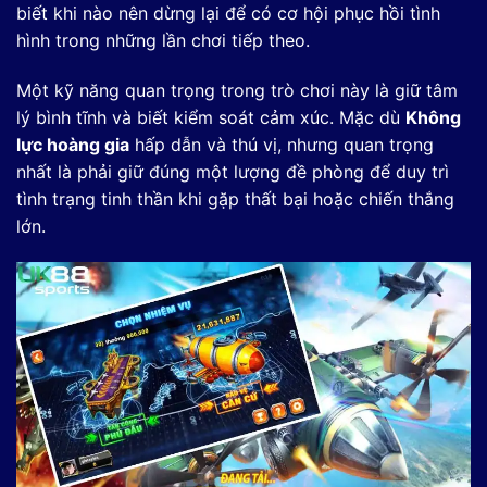
biết khi nào nên dừng lại để có cơ hội phục hồi tình
hình trong những lần chơi tiếp theo.
Một kỹ năng quan trọng trong trò chơi này là giữ tâm
lý bình tĩnh và biết kiểm soát cảm xúc. Mặc dù
Không
lực hoàng gia
hấp dẫn và thú vị, nhưng quan trọng
nhất là phải giữ đúng một lượng đề phòng để duy trì
tình trạng tinh thần khi gặp thất bại hoặc chiến thắng
lớn.