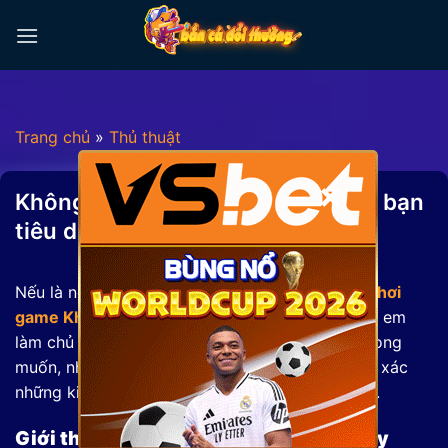
Chuyển
đến
nội
dung
Trang chủ
»
Thủ thuật
×
Không lực hoàng gia – Bí kíp giúp bạn
tiêu diệt máy bay, ăn thưởng lớn
Nếu là người khao khát chiến thắng,
thủ thuật chơi
game Không lực hoàng gia
sau đây sẽ giúp anh em
làm chủ bầu trời. Chiến thắng là điều ai cũng mong
muốn, nhưng anh em cần hiểu và áp dụng chính xác
những kinh nghiệm chơi ở phần sau bài viết nhé.
Giới thiệu sơ lược trò chơi bắn máy bay