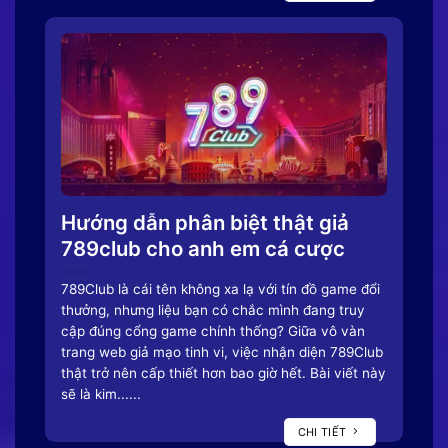
Hướng dẫn phân biệt thật giả
789club cho anh em cá cược
789Club là cái tên không xa lạ với tín đồ game đổi
thưởng, nhưng liệu bạn có chắc mình đang truy
cập đúng cổng game chính thống? Giữa vô vàn
trang web giả mạo tinh vi, việc nhận diện 789Club
thật trở nên cấp thiết hơn bao giờ hết. Bài viết này
sẽ là kim......
CHI TIẾT