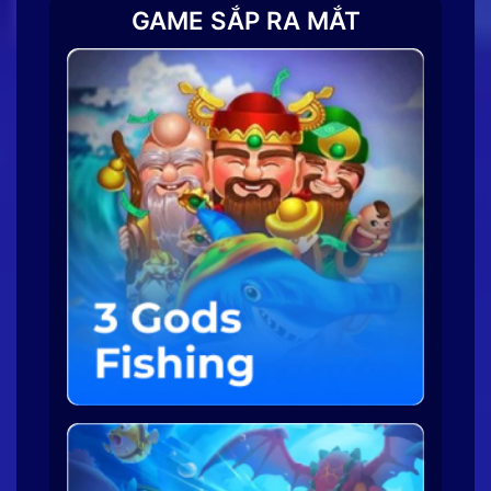
GAME SẮP RA MẮT