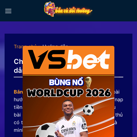
Chuyển
đến
nội
dung
Trang chủ
»
Hướng dẫn
×
Chia sẻ kiến thức các hướng
dẫn mới nhất
Bắn cá đổi thưởng
sẽ tổng hợp tất cả các bài
hướng dẫn đăng ký, đăng nhập, hướng dẫn nạp
tiền, rút tiền, hướng dẫn tải app và rất nhiều
bài hướng dẫn khác giúp ích cho các game thủ
có thể dễ dàng tìm kiếm những thông tin mà
mình đang quan tâm.