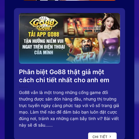
Phân biệt Go88 thật giả một
cách chi tiết nhất cho anh em
Go88 vẫn là một trong những cổng game đổi
thưởng được săn đón hàng đầu, nhưng thị trường
trực tuyến ngày càng phức tạp với vô số trang giả
mạo. Làm thế nào để đảm bảo bạn luôn đặt cược
đúng nơi, tránh xa những cạm bẫy tinh vi? Bài viết
này sẽ đi sâu......
CHI TIẾT