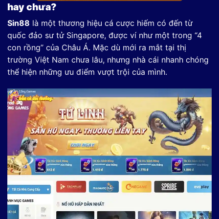
hay chưa?
Sin88
là một thương hiệu cá cược hiếm có đến từ
quốc đảo sư tử Singapore, được ví như một trong “4
con rồng” của Châu Á. Mặc dù mới ra mắt tại thị
trường Việt Nam chưa lâu, nhưng nhà cái nhanh chóng
thể hiện những ưu điểm vượt trội của mình.