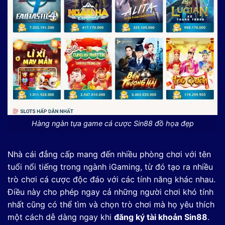
Hàng ngàn tựa game cá cược Sin88 đồ họa đẹp
Nhà cái đẳng cấp mang đến nhiều phòng chơi với tên
tuổi nổi tiếng trong ngành iGaming, từ đó tạo ra nhiều
trò chơi cá cược độc đáo với các tính năng khác nhau.
Điều này cho phép ngay cả những người chơi khó tính
nhất cũng có thể tìm và chọn trò chơi mà họ yêu thích
một cách dễ dàng ngay khi
đăng ký tài khoản Sin88
.