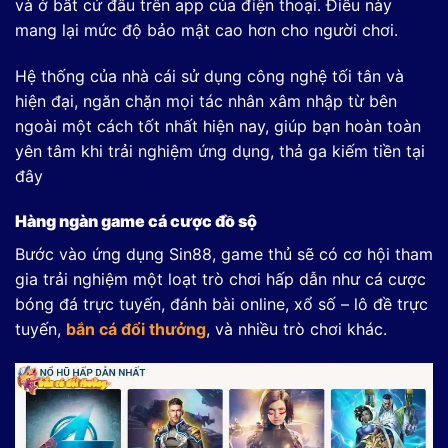
và ở bất cứ đâu trên app của điện thoại. Điều này
mang lại mức độ bảo mật cao hơn cho người chơi.
Hệ thống của nhà cái sử dụng công nghệ tối tân và
hiện đại, ngăn chặn mọi tác nhân xâm nhập từ bên
ngoài một cách tốt nhất hiện nay, giúp bạn hoàn toàn
yên tâm khi trải nghiệm ứng dụng, thả ga kiếm tiền tại
đây
Hàng ngàn game cá cược đồ sộ
Bước vào ứng dụng Sin88, game thủ sẽ có cơ hội tham
gia trải nghiệm một loạt trò chơi hấp dẫn như cá cược
bóng đá trực tuyến, đánh bài online, xổ số – lô đề trực
tuyến,
bắn cá đổi thưởng
, và nhiều trò chơi khác.