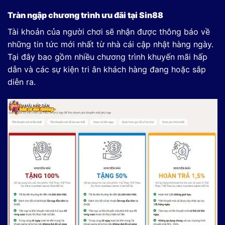
Tràn ngập chương trình ưu đãi tại Sin88
Tài khoản của người chơi sẽ nhận được thông báo về
những tin tức mới nhất từ nhà cái cập nhật hàng ngày.
Tại đây bao gồm nhiều chương trình khuyến mãi hấp
dẫn và các sự kiện tri ân khách hàng đang hoặc sắp
diễn ra.