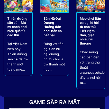
Thiên đường
Săn Hũ Đại
Mẹo chơi Bắn
săn cá – Bật
Dương –
cá đại lễ hội
mí cách chơi
Hướng dẫn
từ cao thủ –
hiệu quả từ
chơi bắn cá
Tiết kiệm
cao thủ
bất bại
đạn, giật
nhiều xu
thưởng
Tại Việt Nam
Đúng với tên
hiện nay,
gọi Săn hũ
Chào mừng
Thiên đường
đại dương,
các bạn đến
săn cá đã trở
người chơi là
với trang thủ
thành một
trở thành một
thuật
tựa game...
ngư...
arcaneassets.io,
đây là nơi hội
tụ...
GAME SẮP RA MẮT