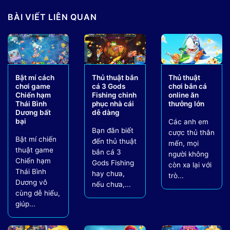
BÀI VIẾT LIÊN QUAN
Bật mí cách
Thủ thuật bắn
Thủ thuật
chơi game
cá 3 Gods
chơi bắn cá
Chiến hạm
Fishing chinh
online ăn
Thái Bình
phục nhà cái
thưởng lớn
Dương bất
dễ dàng
bại
Các anh em
Bạn đãn biết
cược thủ thân
Bật mí chiến
đến thủ thuật
mến, mọi
thuật game
bắn cá 3
người không
Chiến hạm
Gods Fishing
còn xa lại với
Thái Bình
hay chưa,
trò...
Dương vô
nếu chưa,...
cùng dễ hiểu,
giúp...