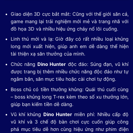
Giao diện 3D cực bắt mắt: Cũng với thế giới săn cá,
game mang lại trải nghiệm mới mẻ và trang nhã với
đồ họa 3D và nhiều hiệu ứng cháy nổ lôi cuống.
Linh thú mới và lạ: Giờ đây có rất nhiều loại khủng
long mới xuất hiện, giúp anh em dễ dàng thể hiện
tài thiện xạ săn thưởng của mình.
Chức năng
Dino Hunter
độc đáo: Súng đạn, vũ khí
được trang bị thêm nhiều chức năng độc đáo như tự
ngắm bắn, săn mục tiêu hoặc cài chơi tự động.
Boss chủ có tiền thưởng khủng: Quái thú cuối cùng
– boss khủng long T-rex kèm theo số xu thưởng lớn,
giúp bạn kiếm tiền dễ dàng.
Vũ khí khủng
Dino Hunter
miễn phí: Nhiều cấp độ
vũ khí và 3 chế độ bàn chơi cực cuốn giúp công
phá mục tiêu dễ hơn cùng hiệu ứng như phim điện