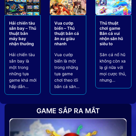
Hải chiến tàu
Vua cướp
Thủ thuật
sân bay – Thủ
biển – Thủ
chơi game
thuật bắn
thuật bắn cá
Bắn cá vui
máy bay
ăn xu giàu
nhộn săn hũ
nhận thưởng
nhanh
siêu to
Hải chiến tàu
Vua cướp
Săn cá nổ hũ
sân bay là
biển là một
không còn xa
một trong
trong những
lạ gì nữa với
những tựa
tựa game
mọi cược thủ,
game khá mới
chơi theo lối
nhưng...
hấp dẫn...
bắn cá săn...
GAME SẮP RA MẮT