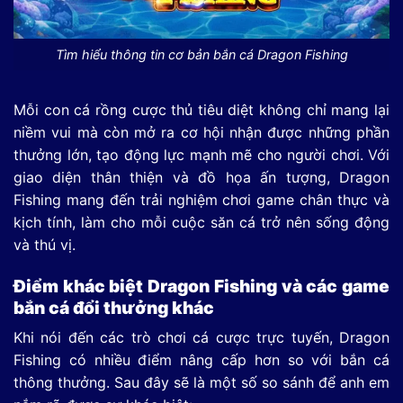
Tìm hiểu thông tin cơ bản bắn cá Dragon Fishing
Mỗi con cá rồng cược thủ tiêu diệt không chỉ mang lại
niềm vui mà còn mở ra cơ hội nhận được những phần
thưởng lớn, tạo động lực mạnh mẽ cho người chơi. Với
giao diện thân thiện và đồ họa ấn tượng, Dragon
Fishing mang đến trải nghiệm chơi game chân thực và
kịch tính, làm cho mỗi cuộc săn cá trở nên sống động
và thú vị.
Điểm khác biệt Dragon Fishing và các game
bắn cá đổi thưởng khác
Khi nói đến các trò chơi cá cược trực tuyến, Dragon
Fishing có nhiều điểm nâng cấp hơn so với bắn cá
thông thưởng. Sau đây sẽ là một số so sánh để anh em