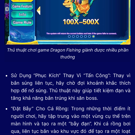
Thủ thuật chơi game Dragon Fishing giành được nhiều phần
thưởng
Sử Dụng “Phục Kích” Thay Vì “Tấn Công”: Thay vì
bắn súng liên tục, hãy chờ đợi khoảnh khắc thích
hợp để nổ súng. Thủ thuật này giúp tiết kiệm đạn và
tăng khả năng bắn trúng khi săn boss.
“Đặt Bẫy” Cho Cá Rồng: Trong những thời điểm ít
người chơi, hãy tập trung vào một vùng cụ thể trên
màn hình và tạo ra một “bẫy đạn”. Khi cá rồng bơi
qua, liên tục bắn vào khu vực đó để tạo ra một loạt