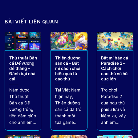
BÀI VIẾT LIÊN QUAN
Thủ thuật Bắn
Thiên đường
Bật mí bắn cá
cá Đế vương
săn cá – Bật
Paradise 2 –
dễ thắng –
mí cách chơi
Cách chơi
Đánh bại nhà
hiệu quả từ
cao thủ nổ hũ
cái
cao thủ
cực lớn
Nắm được
Tại Việt Nam
Trò chơi
Thủ thuật
hiện nay,
Paradise 2
Bắn cá Đế
Thiên đường
đưa ngư thủ
vương trúng
săn cá đã trở
phiêu lưu và
tiền đậm giúp
thành một
kiếm xu, vậy
cho anh em...
tựa game...
anh em...