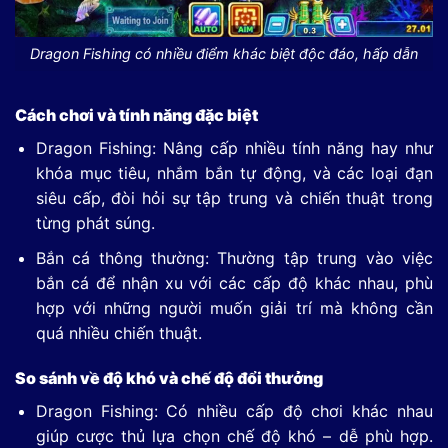
Dragon Fishing có nhiều điểm khác biệt độc đáo, hấp dẫn
Cách chơi và tính năng đặc biệt
Dragon Fishing: Nâng cấp nhiều tính năng hay như
khóa mục tiêu, nhắm bắn tự động, và các loại đạn
siêu cấp, đòi hỏi sự tập trung và chiến thuật trong
từng phát súng.
Bắn cá thông thường: Thường tập trung vào việc
bắn cá để nhận xu với các cấp độ khác nhau, phù
hợp với những người muốn giải trí mà không cần
quá nhiều chiến thuật.
So sánh về độ khó và chế độ đổi thưởng
Dragon Fishing: Có nhiều cấp độ chơi khác nhau
giúp cược thủ lựa chọn chế độ khó – dễ phù hợp.