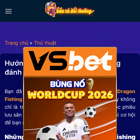
Chuyển
đến
nội
dung
Trang chủ
»
Thủ thuật
×
Hướng dẫn bắn cá Dragon Fishing
đánh thắng nhà cái
Bạn đã sẵn lòng khám phá
thủ thuật bắn cá Dragon
Fishing
giành được nhiều xu thưởng chưa? Đây không
chỉ là trò bắn cá thông thường, mà còn là cuộc phiêu
lưu săn xu đầy hấp dẫn, mỗi phát súng mang lại cơ hội
để bạn nhận được phần thưởng lớn!
Những thông tin cần nắm về Dragon Fishing