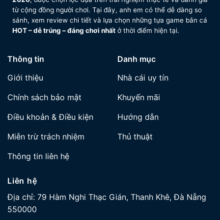
từ cộng đồng người chơi. Tại đây, anh em có thể dễ dàng so
sánh, xem review chi tiết và lựa chọn những tựa game bắn cá
HOT – dễ trúng – đáng chơi nhất
ở thời điểm hiện tại.
Thông tin
Danh mục
Giới thiệu
Nhà cái uy tín
Chính sách bảo mật
Khuyến mãi
Điều khoản & Điều kiện
Hướng dẫn
Miễn trừ trách nhiệm
Thủ thuật
Thông tin liên hệ
Liên hệ
Địa chỉ:
79 Hàm Nghi Thạc Gián, Thanh Khê, Đà Nẵng
550000