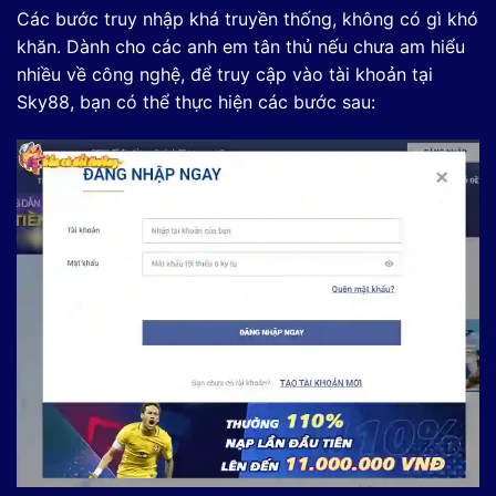
Các bước truy nhập khá truyền thống, không có gì khó
khăn. Dành cho các anh em tân thủ nếu chưa am hiểu
nhiều về công nghệ, để truy cập vào tài khoản tại
Sky88, bạn có thể thực hiện các bước sau: