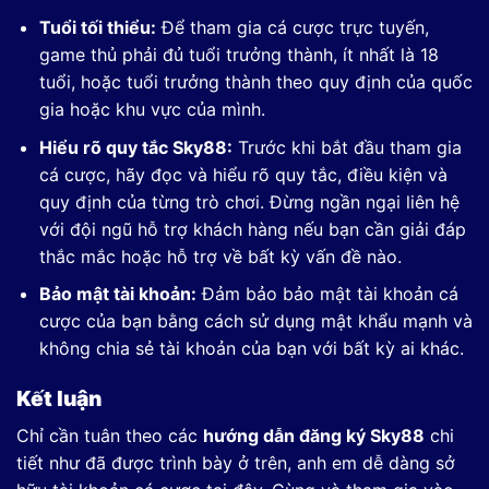
Tuổi tối thiểu:
Để tham gia cá cược trực tuyến,
game thủ phải đủ tuổi trưởng thành, ít nhất là 18
tuổi, hoặc tuổi trưởng thành theo quy định của quốc
gia hoặc khu vực của mình.
Hiểu rõ quy tắc Sky88:
Trước khi bắt đầu tham gia
cá cược, hãy đọc và hiểu rõ quy tắc, điều kiện và
quy định của từng trò chơi. Đừng ngần ngại liên hệ
với đội ngũ hỗ trợ khách hàng nếu bạn cần giải đáp
thắc mắc hoặc hỗ trợ về bất kỳ vấn đề nào.
Bảo mật tài khoản:
Đảm bảo bảo mật tài khoản cá
cược của bạn bằng cách sử dụng mật khẩu mạnh và
không chia sẻ tài khoản của bạn với bất kỳ ai khác.
Kết luận
Chỉ cần tuân theo các
hướng dẫn đăng ký Sky88
chi
tiết như đã được trình bày ở trên, anh em dễ dàng sở