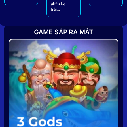
phép bạn
trải...
GAME SẮP RA MẮT