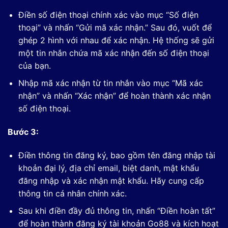
Điền số điện thoại chính xác vào mục “Số điện
thoại” và nhấn “Gửi mã xác nhận.” Sau đó, vuốt để
ghép 2 hình với nhau để xác nhận. Hệ thống sẽ gửi
một tin nhắn chứa mã xác nhận đến số điện thoại
của bạn.
Nhập mã xác nhận từ tin nhắn vào mục “Mã xác
nhận” và nhấn “Xác nhận” để hoàn thành xác nhận
số điện thoại.
Bước 3:
Điền thông tin đăng ký, bao gồm tên đăng nhập tài
khoản đại lý, địa chỉ email, biệt danh, mật khẩu
đăng nhập và xác nhận mật khẩu. Hãy cung cấp
thông tin cá nhân chính xác.
Sau khi điền đầy đủ thông tin, nhấn “Điền hoàn tất”
để hoàn thành đăng ký tài khoản Go88 và kích hoạt