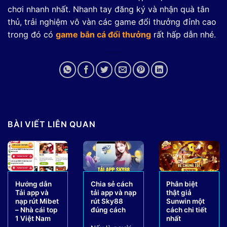
chơi nhanh nhất. Nhanh tay đăng ký và nhận quà tân
thủ, trải nghiệm vô vàn các game đổi thưởng đỉnh cao
trong đó có
game bắn cá đổi thưởng
rất hấp dẫn nhé.
BÀI VIẾT LIÊN QUAN
Hướng dẫn
Chia sẻ cách
Phân biệt
Tải app và
tải app và nạp
thật giả
nạp rút Mibet
rút Sky88
Sunwin một
– Nhà cái top
đúng cách
cách chi tiết
1 Việt Nam
nhất