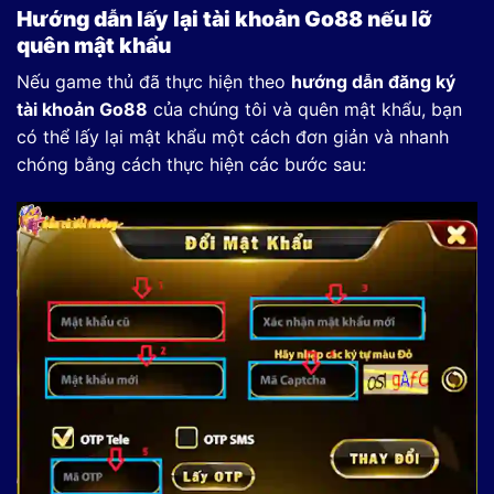
Hướng dẫn lấy lại tài khoản Go88 nếu lỡ
quên mật khẩu
Nếu game thủ đã thực hiện theo
hướng dẫn đăng ký
tài khoản Go88
của chúng tôi và quên mật khẩu, bạn
có thể lấy lại mật khẩu một cách đơn giản và nhanh
chóng bằng cách thực hiện các bước sau: