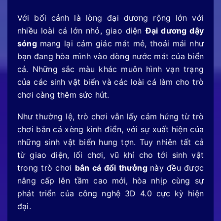
Với bối cảnh là lòng đại dương rộng lớn với
nhiều loài cá lớn nhỏ, giao diện
Đại dương dậy
sóng
mang lại cảm giác mát mẻ, thoải mái như
bạn đang hòa mình vào dòng nước mát của biển
cả. Những sắc màu khác muôn hình vạn trạng
của các sinh vật biển và các loài cá làm cho trò
chơi càng thêm sức hút.
Như thường lệ, trò chơi vẫn lấy cảm hứng từ trò
chơi bắn cá xèng kinh điển, với sự xuất hiện của
những sinh vật biển hung tợn. Tuy nhiên tất cả
từ giao diện, lối chơi, vũ khí cho tới sinh vật
trong trò chơi
bắn cá đổi thưởng
này đều được
nâng cấp lên tầm cao mới, hòa nhịp cùng sự
phát triển của công nghệ 3D 4.0 cực kỳ hiện
đại.