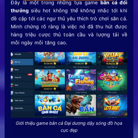
Đây là một trong những tựa game
bắn cá đổi
thưởng
siêu hot không thể không nhắc tới khi
đề cập tới các ngư thủ yêu thích trò chơi săn cá.
Minh chứng rõ ràng là việc nó đã thu hút được
hàng triệu cược thủ toàn cầu và lượng tải về
mỗi ngày mỗi tăng cao.
Giới thiệu game bắn cá Đại dương dậy sóng đồ họa
cực đẹp