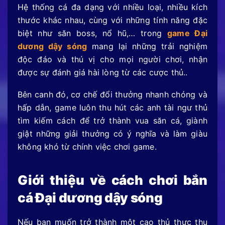
Hệ thống cá đa dạng với nhiều loại, nhiều kích
thước khác nhau, cùng với những tính năng đặc
biệt như săn boss, nổ hũ,… trong
game Đại
dương dậy sóng
mang lại những trải nghiệm
độc đáo và thú vị cho mọi người chơi, nhận
được sự đánh giá hài lòng từ các cược thủ..
Bên canh đó, cơ chế đổi thưởng nhanh chóng và
hấp dẫn, game luôn thu hút các anh tài ngư thủ
tìm kiếm cách để trở thành vua săn cá, giành
giật những giải thưởng có ý nghĩa và làm giàu
không khó từ chính việc chơi game.
Giới thiệu về cách chơi bắn
cá Đại dương dậy sóng
Nếu bạn muốn trở thành một cao thủ thực thụ