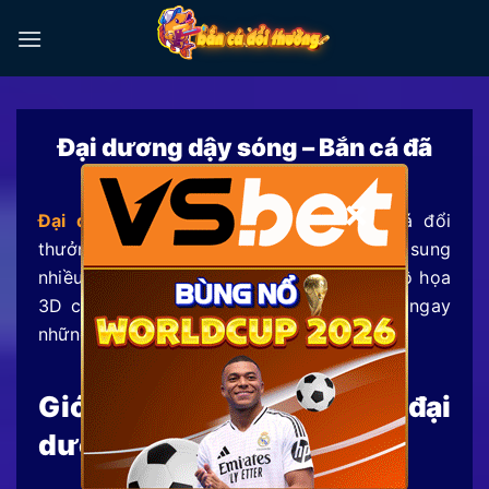
Chuyển
đến
nội
dung
Đại dương dậy sóng – Bắn cá đã
tay, săn ngay hũ thưởng
×
Đại dương dậy sóng
là trò chơi bắn cá đổi
thưởng đã phá bỏ lối mòn quen thuộc, bổ sung
nhiều tính năng hấp dẫn và nâng cấp về đồ họa
3D cực đẹp. Mời anh em cùng khám phá ngay
những điểm hấp dẫn của trò chơi này nhé.
Giới thiệu trò chơi bắn cá đại
dương giao diện đẹp mắt