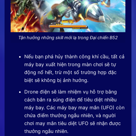
Tận hưởng những skill mới lạ trong Đại chiến B52
Nếu bạn phá hủy thành công khí cầu, tất cả
máy bay xuất hiện trong màn chơi sẽ tự
động nổ hết, trừ một số trường hợp đặc
biệt sẽ không bị ảnh hưởng.
Drone điện sẽ làm nhiệm vụ hỗ trợ bằng
cách bắn ra súng điện để tiêu diệt nhiều
máy bay. Các máy bay may mắn (UFO) còn
chứa điểm thưởng ngẫu nhiên, và người
chơi may mắn tiêu diệt UFO sẽ nhận được
thưởng ngẫu nhiên.