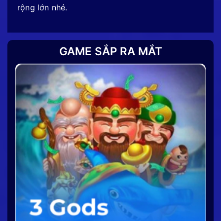
rộng lớn nhé.
GAME SẮP RA MẮT