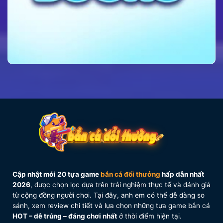
Cập nhật mới 20 tựa game
bắn cá đổi thưởng
hấp dẫn nhất
2026
, được chọn lọc dựa trên trải nghiệm thực tế và đánh giá
từ cộng đồng người chơi. Tại đây, anh em có thể dễ dàng so
sánh, xem review chi tiết và lựa chọn những tựa game bắn cá
HOT – dễ trúng – đáng chơi nhất
ở thời điểm hiện tại.