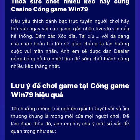
Thỏa sức chốt nhiều kèo hay cùng
Casino Cổng game Win79
Nếu yêu thích đánh bạc trực tuyến người chơi hãy
thử sức ngay với các game gắn nhãn livestream của
hệ thống. Đảm bảo Xóc đĩa, Tài xỉu,… với đa dạng
cửa cược hoàn trả lớn sẽ giúp chúng ta tận hưởng
cuộc vui mãn nhãn. Anh em sẽ được dàn Dealer
nóng bỏng hỗ trợ nhiệt tình để sớm chốt thành công
nhiều kèo thắng nhất.
Lưu ý để chơi game tại Cổng game
Win79 hiệu quả
Tận hưởng những trải nghiệm giải trí tuyệt vời và ẵm
thưởng khủng là mong mỏi của mọi người chơi. Để
làm được điều đó, anh em hãy chú ý một số vấn đề
quan trọng như sau: