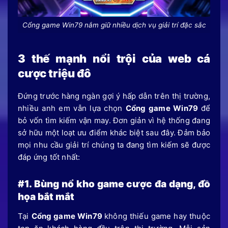
Cổng game Win79 nắm giữ nhiều dịch vụ giải trí đặc sắc
3 thế mạnh nổi trội của web cá
cược triệu đô
Đứng trước hàng ngàn gợi ý hấp dẫn trên thị trường,
nhiều anh em vẫn lựa chọn
Cổng game Win79
để
bỏ vốn tìm kiếm vận may. Đơn giản vì hệ thống đang
sở hữu một loạt ưu điểm khác biệt sau đây. Đảm bảo
mọi nhu cầu giải trí chúng ta đang tìm kiếm sẽ được
đáp ứng tốt nhất:
#1. Bùng nổ kho game cược đa dạng, đồ
họa bắt mắt
Tại
Cổng game Win79
không thiếu game hay thuộc