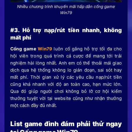
Nhiều chương trình khuyến mãi hấp dẫn cổng game
Win79
#3. Hỗ trợ nạp/rút tiền nhanh, không
mất phí
Cổng game
Win79
luôn cố gắng hỗ trợ tối đa cho
hội viên trong quá trình cá cược để mang tới trải
nghiệm hài lòng nhất. Anh em có thể thoải mái giao
dịch qua hệ thống không lo gián đoạn, sai sót hay
mất phí. Thời gian xử lý các yêu cầu nạp/rút tiền
cũng khá nhanh với độ an toàn cao, hạn mức lớn.
Qua đó giúp người chơi không bỏ lỡ cơ hội kiếm
thưởng tuyệt vời tại website cũng như nhận thưởng
một cách đầy đủ nhất.
List game đình đám phải thử ngay