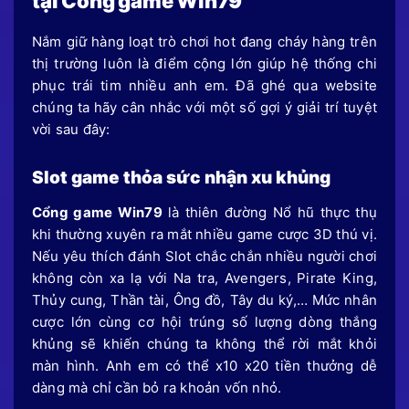
tại Cổng game Win79
Nắm giữ hàng loạt trò chơi hot đang cháy hàng trên
thị trường luôn là điểm cộng lớn giúp hệ thống chi
phục trái tim nhiều anh em. Đã ghé qua website
chúng ta hãy cân nhắc với một số gợi ý giải trí tuyệt
vời sau đây:
Slot game thỏa sức nhận xu khủng
Cổng game Win79
là thiên đường Nổ hũ thực thụ
khi thường xuyên ra mắt nhiều game cược 3D thú vị.
Nếu yêu thích đánh Slot chắc chắn nhiều người chơi
không còn xa lạ với Na tra, Avengers, Pirate King,
Thủy cung, Thần tài, Ông đồ, Tây du ký,… Mức nhân
cược lớn cùng cơ hội trúng số lượng dòng thắng
khủng sẽ khiến chúng ta không thể rời mắt khỏi
màn hình. Anh em có thể x10 x20 tiền thưởng dễ
dàng mà chỉ cần bỏ ra khoản vốn nhỏ.