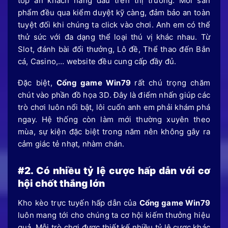
top ăn khách hàng đầu trên thị trường. Mỗi sản
phẩm đều qua kiểm duyệt kỹ càng, đảm bảo an toàn
tuyệt đối khi chúng ta click vào chơi. Anh em có thể
thử sức với đa dạng thể loại thú vị khác nhau. Từ
Slot, đánh bài đổi thưởng, Lô đề, Thể thao đến Bắn
cá, Casino,… website đều cung cấp đầy đủ.
Đặc biệt,
Cổng game Win79
rất chú trọng chăm
chút vào phần đồ họa 3D. Đây là điểm nhấn giúp các
trò chơi luôn nổi bật, lôi cuốn anh em phải khám phá
ngay. Hệ thống còn làm mới thường xuyên theo
mùa, sự kiện đặc biệt trong năm nên không gây ra
cảm giác tẻ nhạt, nhàm chán.
#2. Có nhiều tỷ lệ cược hấp dẫn với cơ
hội chốt thắng lớn
Kho kèo trực tuyến hấp dẫn của
Cổng game Win79
luôn mang tới cho chúng ta cơ hội kiếm thưởng hiệu
quả. Mỗi trò chơi được thiết kế nhiều tỷ lệ cược khác