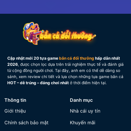
Cập nhật mới 20 tựa game
bắn cá đổi thưởng
hấp dẫn nhất
2026
, được chọn lọc dựa trên trải nghiệm thực tế và đánh giá
từ cộng đồng người chơi. Tại đây, anh em có thể dễ dàng so
sánh, xem review chi tiết và lựa chọn những tựa game bắn cá
HOT – dễ trúng – đáng chơi nhất
ở thời điểm hiện tại.
Thông tin
Danh mục
Giới thiệu
Nhà cái uy tín
Chính sách bảo mật
Khuyến mãi