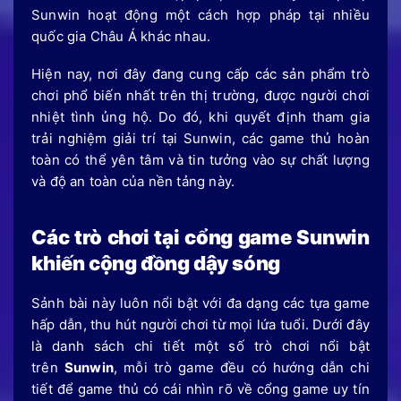
Sunwin hoạt động một cách hợp pháp tại nhiều
quốc gia Châu Á khác nhau.
Hiện nay, nơi đây đang cung cấp các sản phẩm trò
chơi phổ biến nhất trên thị trường, được người chơi
nhiệt tình ủng hộ. Do đó, khi quyết định tham gia
trải nghiệm giải trí tại Sunwin, các game thủ hoàn
toàn có thể yên tâm và tin tưởng vào sự chất lượng
và độ an toàn của nền tảng này.
Các trò chơi tại cổng game Sunwin
khiến cộng đồng dậy sóng
Sảnh bài này luôn nổi bật với đa dạng các tựa game
hấp dẫn, thu hút người chơi từ mọi lứa tuổi. Dưới đây
là danh sách chi tiết một số trò chơi nổi bật
trên
Sunwin
, mỗi trò game đều có hướng dẫn chi
tiết để game thủ có cái nhìn rõ về cổng game uy tín