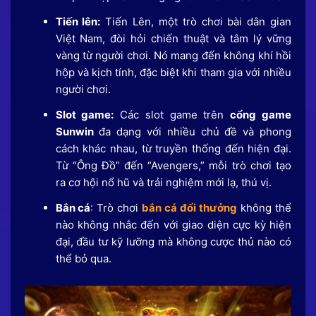
Tiến lên:
Tiến Lên, một trò chơi bài dân gian
Việt Nam, đòi hỏi chiến thuật và tâm lý vững
vàng từ người chơi. Nó mang đến không khí hồi
hộp và kịch tính, đặc biệt khi tham gia với nhiều
người chơi.
Slot game:
Các slot game trên
cổng game
Sunwin
đa dạng với nhiều chủ đề và phong
cách khác nhau, từ truyền thống đến hiện đại.
Từ “Ông Đồ” đến “Avengers,” mỗi trò chơi tạo
ra cơ hội nổ hũ và trải nghiệm mới lạ, thú vị.
Bắn cá
: Trò chơi
bắn cá đổi thưởng
không thể
nào không nhắc đến với giao diện cực kỳ hiện
đại, đầu tư kỹ lưỡng mà không cược thủ nào có
thể bỏ qua.