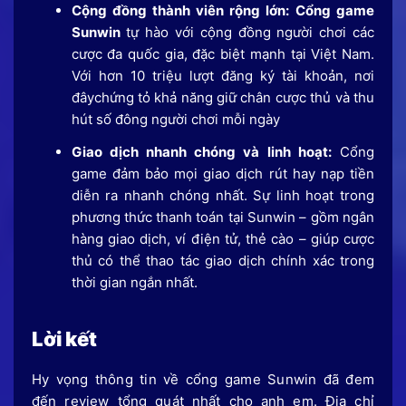
Cộng đồng thành viên rộng lớn:
Cổng game
Sunwin
tự hào với cộng đồng người chơi các
cược đa quốc gia, đặc biệt mạnh tại Việt Nam.
Với hơn 10 triệu lượt đăng ký tài khoản, nơi
đâychứng tỏ khả năng giữ chân cược thủ và thu
hút số đông người chơi mỗi ngày
Giao dịch nhanh chóng và linh hoạt:
Cổng
game đảm bảo mọi giao dịch rút hay nạp tiền
diễn ra nhanh chóng nhất. Sự linh hoạt trong
phương thức thanh toán tại Sunwin – gồm ngân
hàng giao dịch, ví điện tử, thẻ cào – giúp cược
thủ có thể thao tác giao dịch chính xác trong
thời gian ngắn nhất.
Lời kết
Hy vọng thông tin về cổng game Sunwin đã đem
đến review tổng quát nhất cho anh em. Địa chỉ