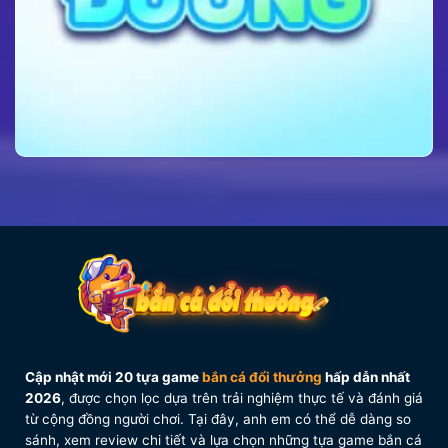
Cập nhật mới 20 tựa game
bắn cá đổi thưởng
hấp dẫn nhất
2026
, được chọn lọc dựa trên trải nghiệm thực tế và đánh giá
từ cộng đồng người chơi. Tại đây, anh em có thể dễ dàng so
sánh, xem review chi tiết và lựa chọn những tựa game bắn cá