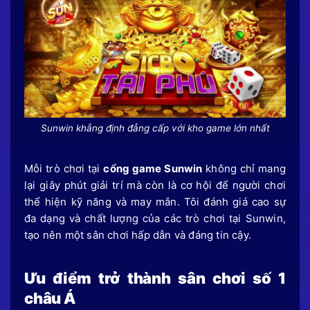
Sunwin khẳng định đẳng cấp với kho game lớn nhất
Mỗi trò chơi tại
cổng game Sunwin
không chỉ mang
lại giây phút giải trí mà còn là cơ hội để người chơi
thể hiện kỹ năng và may mắn. Tôi đánh giá cao sự
đa dạng và chất lượng của các trò chơi tại Sunwin,
tạo nên một sân chơi hấp dẫn và đáng tin cậy.
Ưu điểm trở thành sân chơi số 1
châu Á