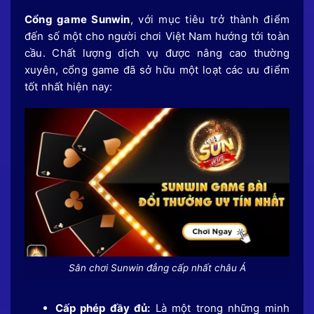
Cổng game Sunwin
, với mục tiêu trở thành điểm
đến số một cho người chơi Việt Nam hướng tới toàn
cầu. Chất lượng dịch vụ được nâng cao thường
xuyên, cổng game đã sở hữu một loạt các ưu điểm
tốt nhất hiện nay:
Sân chơi Sunwin đẳng cấp nhất châu Á
Cấp phép đầy đủ:
Là một trong những minh