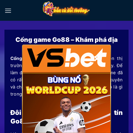
Chuyển
đến
nội
dung
Cổng game Go88 – Khám phá địa
chỉ cá cược mới lạ
×
Cổng game Go88
vẫn đứng vững vàng trên thị
trường có vô vàn nhà cái đổi thưởng hiện nay. Để
làm được điều đó, đội ngũ phát triển cổng game đã
có rất nhiều nỗ lực làm mới hình ảnh thường xuyên
và chăm sóc cược thủ chu đáo, hãy tìm hiểu đó là gì
trong bài viết này nhé.
Đôi nét về địa chỉ cá cược uy tín
Go88