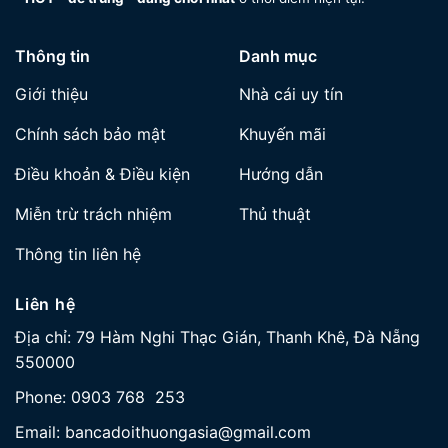
Thông tin
Danh mục
Giới thiệu
Nhà cái uy tín
Chính sách bảo mật
Khuyến mãi
Điều khoản & Điều kiện
Hướng dẫn
Miễn trừ trách nhiệm
Thủ thuật
Thông tin liên hệ
Liên hệ
Địa chỉ:
79 Hàm Nghi Thạc Gián, Thanh Khê, Đà Nẵng
550000
Phone: 0903 768 253
Email:
bancadoithuongasia@gmail.com