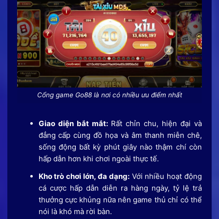
Cổng game Go88 là nơi có nhiều ưu điểm nhất
Giao diện bắt mắt:
Rất chỉn chu, hiện đại và
đẳng cấp cùng đồ họa và âm thanh miễn chê,
sống động bất kỳ phút giây nào thậm chí còn
hấp dẫn hơn khi chơi ngoài thực tế.
Kho trò chơi lớn, đa dạng:
Với nhiều hoạt động
cá cược hấp dẫn diễn ra hàng ngày, tỷ lệ trả
thưởng cực khủng nữa nên game thủ chỉ có thể
nói là khó mà rời bàn.