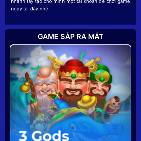
nhanh tay tạo cho mình một tài khoản để chơi game
ngay tại đây nhé.
GAME SẮP RA MẮT