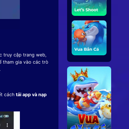
c truy cập trang web,
ể tham gia vào các trò
.
iết cách
tải app và nạp