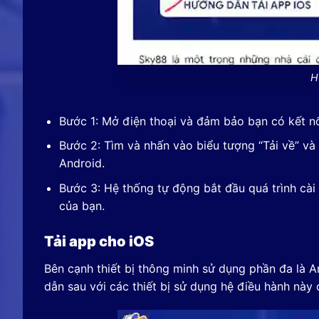
H
Bước 1: Mở điện thoại và đảm bảo bạn có kết nối
Bước 2: Tìm và nhấn vào biểu tượng “Tải về” v
Android.
Bước 3: Hệ thống tự động bắt đầu quá trình cài
của bạn.
Tải app cho iOS
Bên cạnh thiết bị thông minh sử dụng phần đa là A
dẫn sau với các thiết bị sử dụng hệ điều hành này đ