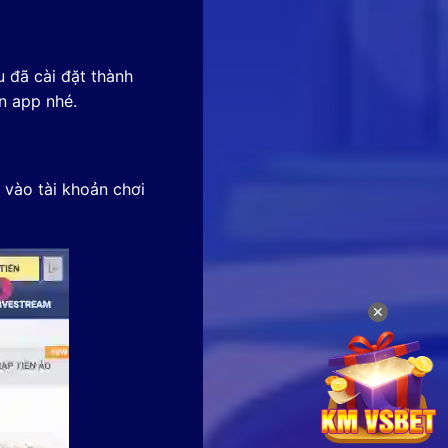
 đã cài đặt thành
n app nhé.
 vào tài khoản chơi
✕