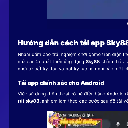
Hướng dẫn cách tải app Sky8
Nhằm đảm bảo trải nghiệm chơi game trên điện tho
nhà cái đã phát triển ứng dụng
Sky88
chính thức c
chơi từ bất kỳ đâu và bất kỳ lúc nào chỉ cần một ch
Tải app chính xác cho Android
Việc sử dụng điện thoại có hệ điều hành Android r
rút sky88,
anh em làm theo các bước sau để tải về