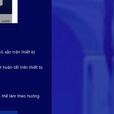
 sẵn trên thiết bị
hoàn tất trên thiết bị
ó thể làm theo hướng