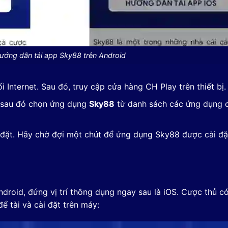
ướng dẫn tải app Sky88 trên Android
 Internet. Sau đó, truy cập cửa hàng CH Play trên thiết bị.
à sau đó chọn ứng dụng
Sky88
từ danh sách các ứng dụng có
 đặt. Hãy chờ đợi một chút để ứng dụng Sky88 được cài đặt 
ndroid, đứng vị trí thông dụng ngay sau là iOS. Cược thủ c
ể tài và cài đặt trên máy: