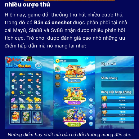
nhiều cược thủ
Hiện nay, game đổi thưởng thu hút nhiều cược thủ,
trong đó có
Bắn cá oneshot
được phân phối tại nhà
cái May8, Sin88 và Sv88 nhận được nhiều phản hồi
tích cực. Trò chơi được đánh giá cao nhờ những ưu
điểm hấp dẫn mà nó mang lại như:
Những điểm hay nhất mà bắn cá đổi thưởng mang đến cho