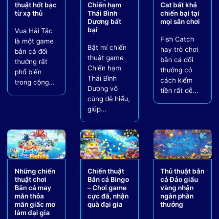
thuật hốt bạc
Chiến hạm
Cat bất khả
từ xạ thủ
Thái Bình
chiến bại tại
Dương bất
mọi sân chơi
bại
Vua Hải Tặc
Fish Catch
là một game
Bật mí chiến
hay trò chơi
bắn cá đổi
thuật game
bắn cá đổi
thưởng rất
Chiến hạm
thưởng có
phổ biến
Thái Bình
cách kiếm
trong cộng...
Dương vô
tiền rất dễ...
cùng dễ hiểu,
giúp...
Những chiến
Chiến thuật
Thủ thuật bắn
thuật chơi
Bắn cá Bingo
cá Đảo giấu
Bắn cá may
– Chơi game
vàng nhận
mắn thỏa
cực đã, nhận
ngàn phần
mãn giấc mơ
quà đại gia
thưởng
làm đại gia