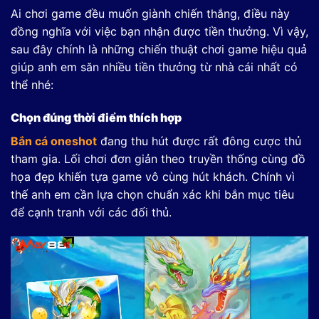
Ai chơi game đều muốn giành chiến thắng, điều này
đồng nghĩa với việc bạn nhận được tiền thưởng. Vì vậy,
sau đây chính là những chiến thuật chơi game hiệu quả
giúp anh em săn nhiều tiền thưởng từ nhà cái nhất có
thể nhé:
Chọn đúng thời điểm thích hợp
Bắn cá oneshot
đang thu hút được rất đông cược thủ
tham gia. Lối chơi đơn giản theo truyền thống cùng đồ
họa đẹp khiến tựa game vô cùng hút khách. Chính vì
thế anh em cần lựa chọn chuẩn xác khi bắn mục tiêu
để cạnh tranh với các đối thủ.