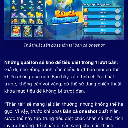
Thủ thuật săn boss lớn tại bắn cá oneshot
Những quái lớn sẽ khó để tiêu diệt trong 1 lượt bắn:
Giả dụ như Rồng xanh, cần nhiều lượt bắn mới có thể
khiến chúng gục ngã. Bạn hãy xác định chiến thuật
trước, không cần vội vàng, có thể sử dụng chiến thuật
khóa mục tiêu để không bị trượt đạn.
“Thần tài” sẽ mang lại tiền thưởng, nhưng không thể hạ
gục. Vì vậy, trước khi boss
Bắn cá oneshot
xuất hiện,
cược thủ hãy tập trung tiêu diệt chắc chắn cá nhỏ, tích
lũy xu thưởng để chuẩn bị sẵn sàng cho các thách