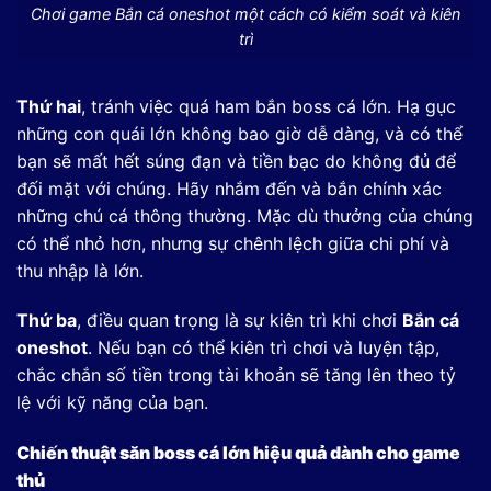
Chơi game Bắn cá oneshot một cách có kiểm soát và kiên
trì
Thứ hai
, tránh việc quá ham bắn boss cá lớn. Hạ gục
những con quái lớn không bao giờ dễ dàng, và có thể
bạn sẽ mất hết súng đạn và tiền bạc do không đủ để
đối mặt với chúng. Hãy nhắm đến và bắn chính xác
những chú cá thông thường. Mặc dù thưởng của chúng
có thể nhỏ hơn, nhưng sự chênh lệch giữa chi phí và
thu nhập là lớn.
Thứ ba
, điều quan trọng là sự kiên trì khi chơi
Bắn cá
oneshot
. Nếu bạn có thể kiên trì chơi và luyện tập,
chắc chắn số tiền trong tài khoản sẽ tăng lên theo tỷ
lệ với kỹ năng của bạn.
Chiến thuật săn boss cá lớn hiệu quả dành cho game
thủ