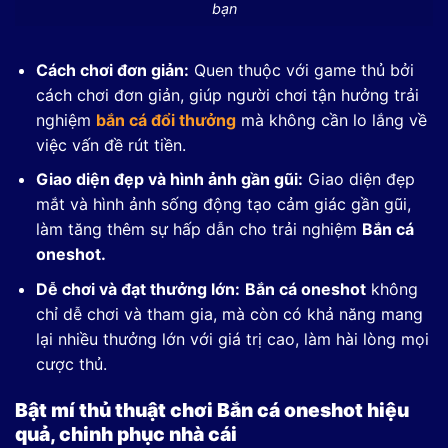
bạn
Cách chơi đơn giản:
Quen thuộc với game thủ bởi
cách chơi đơn giản, giúp người chơi tận hưởng trải
nghiệm
bắn cá đổi thưởng
mà không cần lo lắng về
việc vấn đề rút tiền.
Giao diện đẹp và hình ảnh gần gũi:
Giao diện đẹp
mắt và hình ảnh sống động tạo cảm giác gần gũi,
làm tăng thêm sự hấp dẫn cho trải nghiệm
Bắn cá
oneshot.
Dễ chơi và đạt thưởng lớn:
Bắn cá oneshot
không
chỉ dễ chơi và tham gia, mà còn có khả năng mang
lại nhiều thưởng lớn với giá trị cao, làm hài lòng mọi
cược thủ.
Bật mí thủ thuật chơi Bắn cá oneshot hiệu
quả, chinh phục nhà cái