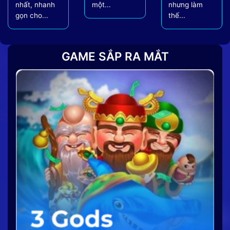
nhất, nhanh
một...
nhưng làm
gọn cho...
thế...
GAME SẮP RA MẮT