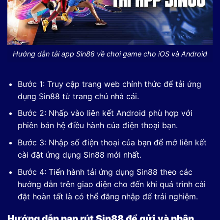
Hướng dẫn tải app Sin88 về chơi game cho iOS và Android
Bước 1: Truy cập trang web chính thức để tải ứng
dụng Sin88 từ trang chủ nhà cái.
Bước 2: Nhấp vào liên kết Android phù hợp với
phiên bản hệ điều hành của điện thoại bạn.
Bước 3: Nhập số điện thoại của bạn để mở liên kết
cài đặt ứng dụng Sin88 mới nhất.
Bước 4: Tiến hành tải ứng dụng Sin88 theo các
hướng dẫn trên giao diện cho đến khi quá trình cài
đặt hoàn tất là có thể đăng nhập để trải nghiệm.
Hướng dẫn nạp rút Sin88 để gửi và nhận