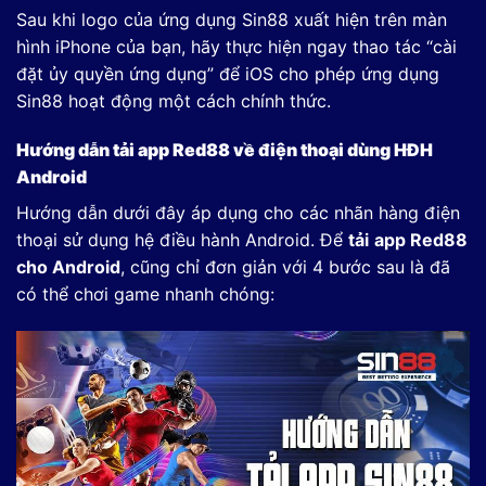
Sau khi logo của ứng dụng Sin88 xuất hiện trên màn
hình iPhone của bạn, hãy thực hiện ngay thao tác “cài
đặt ủy quyền ứng dụng” để iOS cho phép ứng dụng
Sin88 hoạt động một cách chính thức.
Hướng dẫn tải app Red88 về điện thoại dùng HĐH
Android
Hướng dẫn dưới đây áp dụng cho các nhãn hàng điện
thoại sử dụng hệ điều hành Android. Để
tải
app Red88
cho Android
, cũng chỉ đơn giản với 4 bước sau là đã
có thể chơi game nhanh chóng: