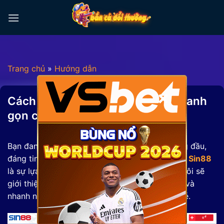
Chuyển
đến
nội
dung
Trang chủ
»
Hướng dẫn
×
Cách tải app và nạp rút Sin88 nhanh
gọn cho game thủ
Bạn đang tìm kiếm một ứng dụng cá cược hàng đầu,
đáng tin cậy và dễ sử dụng?
Tải app và nạp rút Sin88
là sự lựa chọn hoàn hảo dành cho bạn. Chúng tôi sẽ
giới thiệu cụ thể từng bước thao tác chính xác và
nhanh nhất, anh em đọc ngay trong bài viết nhé.