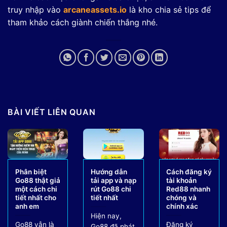
truy nhập vào
arcaneassets.io
là kho chia sẻ tips để
tham khảo cách giành chiến thắng nhé.
BÀI VIẾT LIÊN QUAN
Phân biệt
Hướng dẫn
Cách đăng ký
Go88 thật giả
tải app và nạp
tài khoản
một cách chi
rút Go88 chi
Red88 nhanh
tiết nhất cho
tiết nhất
chóng và
anh em
chính xác
Hiện nay,
Go88 vẫn là
Đăng ký
Go88 đã phát