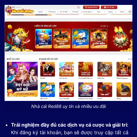
Nhà cái Red88 uy tín và nhiều ưu đãi
Trải nghiệm đầy đủ các dịch vụ cá cược và giải trí:
Khi đăng ký tài khoản, bạn sẽ được truy cập tất cả