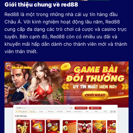
Giới thiệu chung về red88
Red88 là một trong những nhà cái uy tín hàng đầu
Châu Á. Với kinh nghiệm hoạt động lâu năm, Red88
cung cấp đa dạng các trò chơi cá cược và casino trực
tuyến. Bên cạnh đó, Red88 còn có nhiều ưu đãi và
khuyến mãi hấp dẫn dành cho thành viên mới và thành
viên thân thiết.