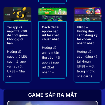
Tải app và
Cách để tải
UK88 –
nạp rút UK88
app và nạp
Hướng dẫn
để chơi game
rút tại Zbet
cách đăng ký
không giới
chuẩn nhất
tài khoản
hạn
nhanh nhất
Hướng dẫn
Hướng dẫn
Hướng dẫn
anh em tân
cược thủ biết
cách đăng ký
thủ cách tải
cách tải app
tài khoản
app và nạp
và nạp rút
UK88 – Một
rút Zbet
UK88 – Nhà
trong những
nhanh –...
cái...
nhà cái cá...
GAME SẮP RA MẮT