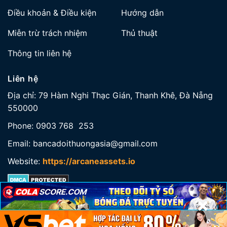
Điều khoản & Điều kiện
Hướng dẫn
Miễn trừ trách nhiệm
Thủ thuật
Thông tin liên hệ
Liên hệ
Địa chỉ:
79 Hàm Nghi Thạc Gián, Thanh Khê, Đà Nẵng
550000
Phone: 0903 768 253
Email:
bancadoithuongasia@gmail.com
Website:
https://arcaneassets.io
×
×
×
Bản quyền 2026 ©
Bắn Cá Đổi Thưởng