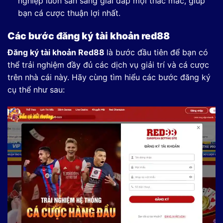
nghiệp luôn sẵn sàng giải đáp mọi thắc mắc, giúp
bạn cá cược thuận lợi nhất.
Các bước đăng ký tài khoản red88
Đăng ký tài khoản Red88
là bước đầu tiên để bạn có
thể trải nghiệm đầy đủ các dịch vụ giải trí và cá cược
trên nhà cái này. Hãy cùng tìm hiểu các bước đăng ký
cụ thể như sau: