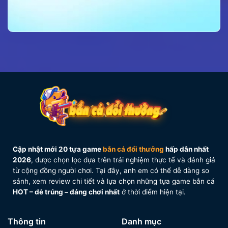
Cập nhật mới 20 tựa game
bắn cá đổi thưởng
hấp dẫn nhất
2026
, được chọn lọc dựa trên trải nghiệm thực tế và đánh giá
từ cộng đồng người chơi. Tại đây, anh em có thể dễ dàng so
sánh, xem review chi tiết và lựa chọn những tựa game bắn cá
HOT – dễ trúng – đáng chơi nhất
ở thời điểm hiện tại.
Thông tin
Danh mục