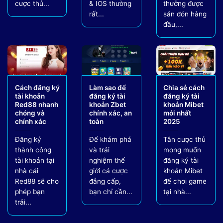
cược thủ...
& IOS thường
thưởng được
rất...
săn đón hàng
đầu,...
Cách đăng ký
Làm sao để
Chia sẻ cách
tài khoản
đăng ký tài
đăng ký tài
Red88 nhanh
khoản Zbet
khoản Mibet
chóng và
chính xác, an
mới nhất
chính xác
toàn
2025
Đăng ký
Để khám phá
Tân cược thủ
thành công
và trải
mong muốn
tài khoản tại
nghiệm thế
đăng ký tài
nhà cái
giới cá cược
khoản Mibet
Red88 sẽ cho
đẳng cấp,
để chơi game
phép bạn
bạn chỉ cần...
tại nhà...
trải...