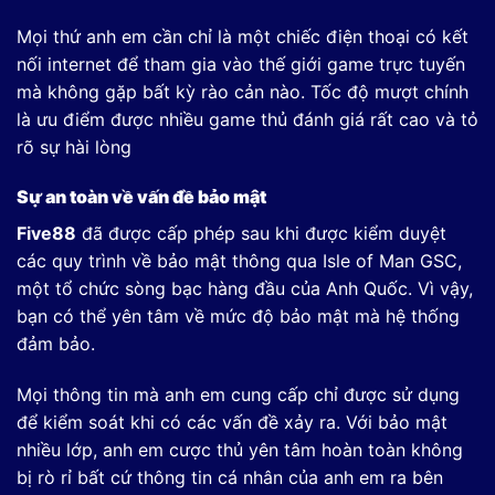
Mọi thứ anh em cần chỉ là một chiếc điện thoại có kết
nối internet để tham gia vào thế giới game trực tuyến
mà không gặp bất kỳ rào cản nào. Tốc độ mượt chính
là ưu điểm được nhiều game thủ đánh giá rất cao và tỏ
rõ sự hài lòng
Sự an toàn về vấn đề bảo mật
Five88
đã được cấp phép sau khi được kiểm duyệt
các quy trình về bảo mật thông qua Isle of Man GSC,
một tổ chức sòng bạc hàng đầu của Anh Quốc. Vì vậy,
bạn có thể yên tâm về mức độ bảo mật mà hệ thống
đảm bảo.
Mọi thông tin mà anh em cung cấp chỉ được sử dụng
để kiểm soát khi có các vấn đề xảy ra. Với bảo mật
nhiều lớp, anh em cược thủ yên tâm hoàn toàn không
bị rò rỉ bất cứ thông tin cá nhân của anh em ra bên