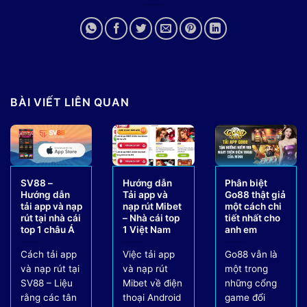
BÀI VIẾT LIÊN QUAN
SV88 –
Hướng dẫn
Phân biệt
Hướng dẫn
Tải app và
Go88 thật giả
tải app và nạp
nạp rút Mibet
một cách chi
rút tại nhà cái
– Nhà cái top
tiết nhất cho
top 1 châu Á
1 Việt Nam
anh em
Cách tải app
Việc tải app
Go88 vẫn là
và nạp rút tại
và nạp rút
một trong
SV88 – Liệu
Mibet về điện
những cổng
rằng các tân
thoại Android
game đổi