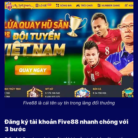
Five88 là cái tên uy tín trong làng đổi thưởng
Đăng ký tài khoản Five88 nhanh chóng với
3 bước