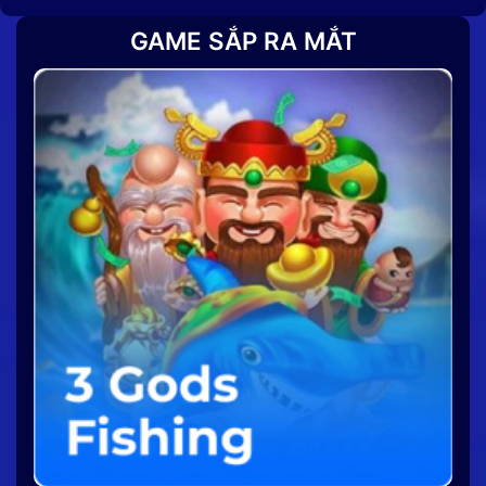
GAME SẮP RA MẮT