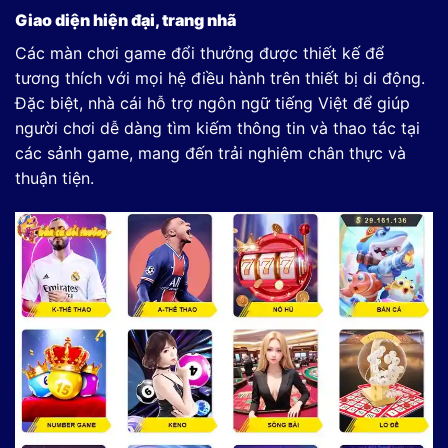
Giao diện hiện đại, trang nhã
Các màn chơi game đổi thưởng được thiết kế để
tương thích với mọi hệ điều hành trên thiết bị di động.
Đặc biệt, nhà cái hỗ trợ ngôn ngữ tiếng Việt để giúp
người chơi dễ dàng tìm kiếm thông tin và thao tác tại
các sảnh game, mang đến trải nghiệm chân thực và
thuận tiện.