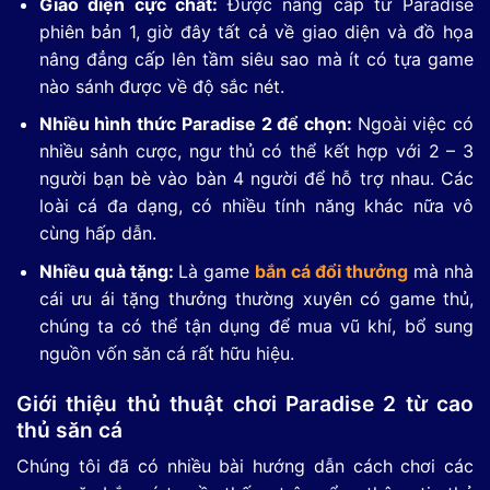
Giao diện cực chất:
Được nâng cấp từ Paradise
phiên bản 1, giờ đây tất cả về giao diện và đồ họa
nâng đẳng cấp lên tầm siêu sao mà ít có tựa game
nào sánh được về độ sắc nét.
Nhiều hình thức Paradise 2 để chọn:
Ngoài việc có
nhiều sảnh cược, ngư thủ có thể kết hợp với 2 – 3
người bạn bè vào bàn 4 người để hỗ trợ nhau. Các
loài cá đa dạng, có nhiều tính năng khác nữa vô
cùng hấp dẫn.
Nhiều quà tặng:
Là game
bắn cá đổi thưởng
mà nhà
cái ưu ái tặng thưởng thường xuyên có game thủ,
chúng ta có thể tận dụng để mua vũ khí, bổ sung
nguồn vốn săn cá rất hữu hiệu.
Giới thiệu thủ thuật chơi Paradise 2 từ cao
thủ săn cá
Chúng tôi đã có nhiều bài hướng dẫn cách chơi các