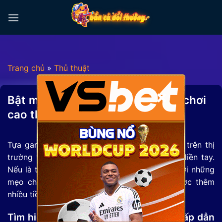
Chuyển
đến
nội
dung
Trang chủ
»
Thủ thuật
×
Bật mí bắn cá Paradise 2 – Cách chơi
cao thủ nổ hũ cực lớn
Tựa game
Paradise
2
đang làm mưa làm gió trên thị
trường với cách chơi hấp dẫn và săn thưởng liền tay.
Nếu là tân thủ, bài viết là dành cho anh em với những
mẹo chơi game giúp bạn tỏa sáng, kiếm được thêm
nhiều tiền thưởng về ví của mình
Tìm hiểu về game Paradise 2 và sức hấp dẫn