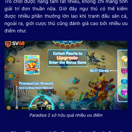
Trò chơi được nâng tầm rất nhiều, không chỉ mang tính
giải trí đơn thuần nữa. Giờ đây ngư thủ có thể kiếm
được nhiều phần thưởng lớn lao khi tranh đấu săn cá,
ngoài ra, giới cược thủ cũng đánh giá cao bởi nhiều ưu
điểm như:
Paradise 2 sở hữu quá nhiều ưu điểm