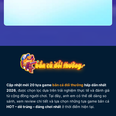
Cập nhật mới 20 tựa game
bắn cá đổi thưởng
hấp dẫn nhất
2026
, được chọn lọc dựa trên trải nghiệm thực tế và đánh giá
từ cộng đồng người chơi. Tại đây, anh em có thể dễ dàng so
sánh, xem review chi tiết và lựa chọn những tựa game bắn cá
HOT – dễ trúng – đáng chơi nhất
ở thời điểm hiện tại.