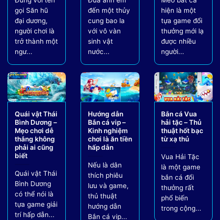
Đúng với tên
Đưa anh em
Mèo bắt cá
gọi Săn hũ
đến một thủy
hiện là một
đại dương,
cung bao la
tựa game đổi
người chơi là
với vô vàn
thưởng mới lạ
trở thành một
sinh vật
được nhiều
ngư...
nước...
người...
Quái vật Thái
Hướng dẫn
Bắn cá Vua
Bình Dương –
Bắn cá vip –
hải tặc – Thủ
Mẹo chơi dễ
Kinh nghiệm
thuật hốt bạc
thắng không
chơi là ăn tiền
từ xạ thủ
phải ai cũng
hấp dẫn
biết
Vua Hải Tặc
Nếu là dân
là một game
Quái vật Thái
thích phiêu
bắn cá đổi
Bình Dương
lưu và game,
thưởng rất
có thể nói là
thủ thuật
phổ biến
tựa game giải
hướng dẫn
trong cộng...
trí hấp dẫn...
Bắn cá vip...