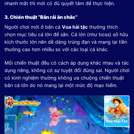
nhanh mắt thì mới có đủ quyết tâm để thực hiện.
3. Chiến thuật “Bắn rải ăn chắc”
Người chơi mới ở bắn cá
Vua hải tặc
thường thích
chọn mục tiêu cá lớn để săn. Cá lớn (như boss) sở hữu
kích thước lớn nên dễ dàng trúng đạn và mang lại tiền
thưởng cao hơn nhiều so với các loại cá khác.
Mỗi chiến thuật đều có cách áp dụng khác nhau và tác
dụng riêng, không có sự tuyệt đối đúng sai. Người chơi
có kinh nghiệm thường không ưa chuộng chiến thuật
bắn cá lớn do nó mang lại một mức độ mạo hiểm.