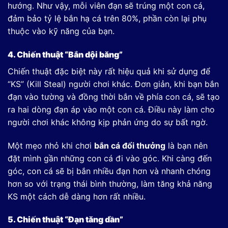
hướng. Như vậy, mỗi viên đạn sẽ trúng một con cá,
đảm bảo tỷ lệ bắn hạ cá trên 80%, phần còn lại phụ
thuộc vào kỹ năng của bạn.
4. Chiến thuật “Bắn dội băng”
Chiến thuật đặc biệt này rất hiệu quả khi sử dụng để
“KS” (Kill Steal) người chơi khác. Đơn giản, khi bạn bắn
đạn vào tường và đồng thời bắn về phía con cá, sẽ tạo
ra hai dòng đạn áp vào một con cá. Điều này làm cho
người chơi khác không kịp phản ứng do sự bất ngờ.
Một mẹo nhỏ khi chơi
bắn cá đổi thưởng
là bạn nên
đặt mình gần những con cá đi vào góc. Khi càng đến
góc, con cá sẽ bị bắn nhiều đạn hơn và nhanh chóng
hơn so với trạng thái bình thường, làm tăng khả năng
KS một cách dễ dàng hơn rất nhiều.
5. Chiến thuật “Đạn tăng dần”