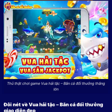
Thủ thật chơi game Vua hải tặc – Bắn cá đổi thưởng thắng
lớn
Đôi nét về Vua hải tặc – Bắn cá đổi thưởng
giao diện đẹp