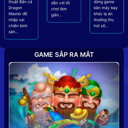
thuật Bắn cá
dòng game
dẫn với lối
Dragon
bắn máy bay
chơi đơn
Master để
khác lạ ăn
giản...
nhập vai
thưởng thu
chiến binh
hút số...
săn...
GAME SẮP RA MẮT