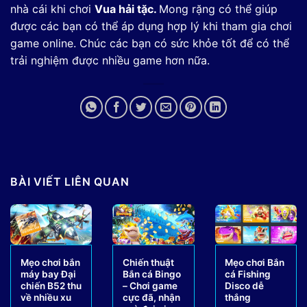
nhà cái khi chơi
Vua hải tặc.
Mong rặng có thể giúp
được các bạn có thể áp dụng hợp lý khi tham gia chơi
game online. Chúc các bạn có sức khỏe tốt để có thể
trải nghiệm được nhiều game hơn nữa.
BÀI VIẾT LIÊN QUAN
Mẹo chơi bắn
Chiến thuật
Mẹo chơi Bắn
máy bay Đại
Bắn cá Bingo
cá Fishing
chiến B52 thu
– Chơi game
Disco dễ
về nhiều xu
cực đã, nhận
thắng