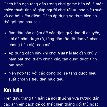
Cách bắn đạn tăng dần trong chơi game bắn cá là một
chiến thuật tinh tế giúp người chơi tối ưu hóa hiệu suất
và cơ hội kiếm điểm. Cách áp dụng và thực hiện có
thể gói gọn như sau:
Ban đầu bắn chậm để xác định quỹ đạo di chuyển,
khi đã nắm được rõ, tăng dần tốc độ đạn và nhanh
chóng tiêu diệt con mồi.
Áp dụng cách này khi chơi
Vua hải tặc
cần chú ý
nắm bắt thời điểm chính xác, tận dụng được tính
bất ngờ,
Nên hợp tác với các đồng đội sẽ tăng được hiệu
suất chơi và tiêu diệt mục tiêu.
Kết luận
Trên đây, trang tin
bắn cá đổi thưởng
vừa hướng dẫn
các anh em cách để có thể chiến thắng đối thủ hoặc