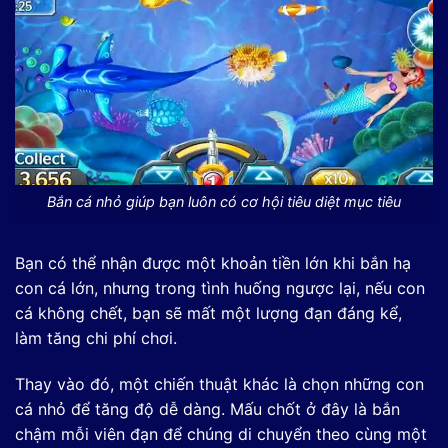
Bắn cá nhỏ giúp bạn luôn có cơ hội tiêu diệt mục tiêu
Bạn có thể nhận được một khoản tiền lớn khi bắn hạ
con cá lớn, nhưng trong tình huống ngược lại, nếu con
cá không chết, bạn sẽ mất một lượng đạn đáng kể,
làm tăng chi phí chơi.
Thay vào đó, một chiến thuật khác là chọn những con
cá nhỏ để tăng độ dễ dàng. Mấu chốt ở đây là bắn
chậm mỗi viên đạn để chúng di chuyển theo cùng một