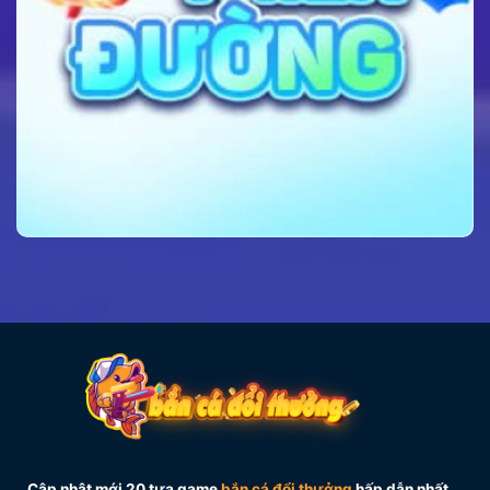
Cập nhật mới 20 tựa game
bắn cá đổi thưởng
hấp dẫn nhất