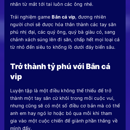
nhãn từ mắt tới tai luôn các ông nhé.
Trải nghiệm game
Bắn cá vip
, đương nhiên
người chơi sẽ được hóa thân thành các tay săn
phú nhị đại, các quý ông, quý bà giàu có, sang
chảnh xách súng lên đi săn, chấp hết mọi loại cá
từ nhỏ đến siêu to khổng lồ dưới đáy biển sâu.
Trở thành tỷ phú với Bắn cá
vip
Luyện tập là một điều không thể thiếu để trở
thành một tay săn cừ khôi trong mỗi cuộc vui,
nhưng cũng sẽ có một số điều cơ bản mà có thể
anh em hay ngó lơ hoặc bỏ qua mỗi khi tham
gia vào một cuộc chiến để giành phần thắng về
mình đấy.