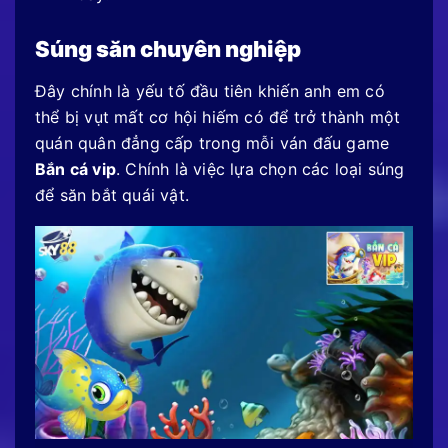
Súng săn chuyên nghiệp
Đây chính là yếu tố đầu tiên khiến anh em có
thể bị vụt mất cơ hội hiếm có để trở thành một
quán quân đẳng cấp trong mỗi ván đấu game
Bắn cá vip
. Chính là việc lựa chọn các loại súng
để săn bắt quái vật.