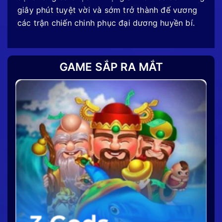
giây phút tuyệt vời và sớm trở thành đế vương
các trận chiến chinh phục đại dương huyền bí.
GAME SẮP RA MẮT