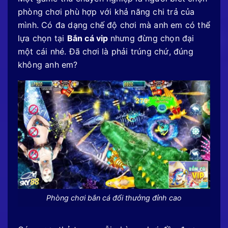
phòng chơi phù hợp với khả năng chi trả của
mình. Có đa dạng chế độ chơi mà anh em có thể
lựa chọn tại
Bắn cá vip
nhưng đừng chọn đại
một cái nhé. Đã chơi là phải trúng chứ, đúng
không anh em?
Phòng chơi bắn cá đổi thưởng đỉnh cao