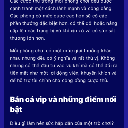
Các cược thủ trong mỗi phòng chơi đều được
cạnh tranh một cách lành mạnh và công bằng.
Các phòng có mức cược cao hơn sẽ có các
phần thưởng đặc biệt hơn, có thể đổi hoặc nâng
cấp lên các trang bị vũ khí xịn xò và có sức sát
thương lớn hơn.
Mỗi phòng chơi có một mức giải thưởng khác
nhau nhưng đều có ý nghĩa và rất thú vị. Không
những có thể đầu tư vào vũ khí mà có thể đổi ra
tiền mặt như một lời động viên, khuyến khích và
để hỗ trợ tài chính cho cộng đồng cược thủ.
Bắn cá vip và những điểm nổi
bật
Điều gì làm nên sức hấp dẫn của một trò chơi?