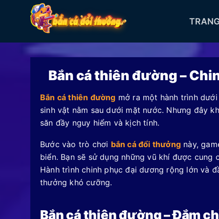
Chuyển
đến
TRANG
nội
dung
Bắn cá thiên đường – Ch
Bắn cá thiên đường
mở ra một hành trình dưới 
sinh vật nằm sau dưới mặt nước. Nhưng đây kh
săn đầy nguy hiểm và kịch tính.
Bước vào trò chơi
bắn cá đổi thưởng
này,
game
biển. Bạn sẽ sử dụng những vũ khí được cung c
Hành trình chinh phục đại dương rộng lớn và đ
thưởng khó cưỡng.
Bắn cá thiên đường – Đắm chì