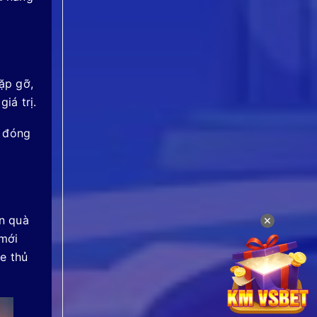
ặp gỡ,
iá trị.
g đóng
n quà
✕
 mới
e thủ