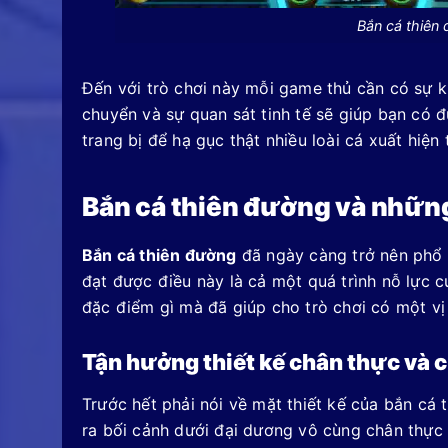
Bắn cá thiên
Đến với trò chơi này mỗi game thủ cần có sự k
chuyển và sự quan sát tinh tế sẽ giúp bạn có
trang bị để hạ gục thật nhiều loài cá xuất hiện
Bắn cá thiên đường và nhữn
Bắn cá thiên đường
đã ngày càng trở nên phổ b
đạt được điều này là cả một quá trình nỗ lực 
đặc điểm gì mà đã giúp cho trò chơi có một vị
Tận hưởng thiết kế chân thực và ch
Trước hết phải nói về mặt thiết kế của bắn cá 
ra bối cảnh dưới đại dương vô cùng chân thực v