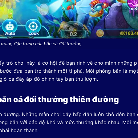
 mang đặc trưng của bắn cá đổi thưởng
ấy trò chơi này là cơ hội để bạn rinh về cho mình những 
bước đưa bạn trở thành một tỉ phú. Mỗi phòng bắn là mộ
giỏ cá đầy ắp đó chính tay bạn thu lượm.
bắn cá đổi thưởng thiên đường
ên đường. Những màn chơi đầy hấp dẫn luôn chờ đón bạn 
hòng bắn với các độ khó và mức thưởng khác nhau. Mỗi 
phải hoàn thành.