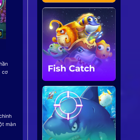
phần
t cơ
chinh
một màn