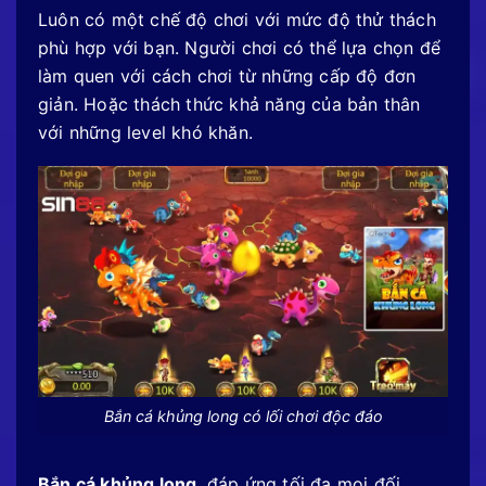
Luôn có một chế độ chơi với mức độ thử thách
phù hợp với bạn. Người chơi có thể lựa chọn để
làm quen với cách chơi từ những cấp độ đơn
giản. Hoặc thách thức khả năng của bản thân
với những level khó khăn.
Bắn cá khủng long có lối chơi độc đáo
Bắn cá khủng long
đáp ứng tối đa mọi đối