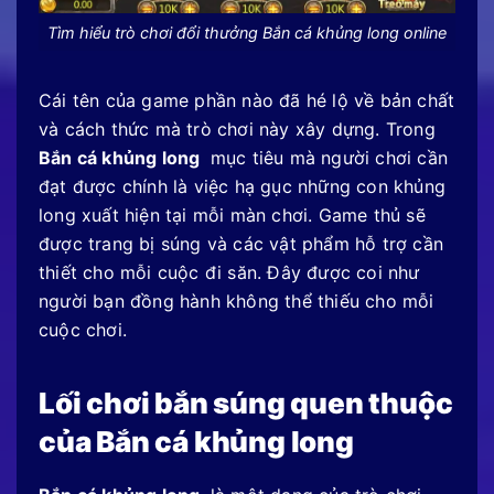
Tìm hiểu trò chơi đổi thưởng Bắn cá khủng long online
Cái tên của game phần nào đã hé lộ về bản chất
và cách thức mà trò chơi này xây dựng. Trong
Bắn cá khủng long
mục tiêu mà người chơi cần
đạt được chính là việc hạ gục những con khủng
long xuất hiện tại mỗi màn chơi. Game thủ sẽ
được trang bị súng và các vật phẩm hỗ trợ cần
thiết cho mỗi cuộc đi săn. Đây được coi như
người bạn đồng hành không thể thiếu cho mỗi
cuộc chơi.
Lối chơi bắn súng quen thuộc
của Bắn cá khủng long