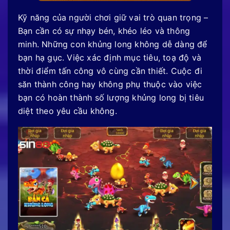
Kỹ năng của người chơi giữ vai trò quan trọng –
Bạn cần có sự nhạy bén, khéo léo và thông
minh. Những con khủng long không dễ dàng để
bạn hạ gục. Việc xác định mục tiêu, toạ độ và
thời điểm tấn công vô cùng cần thiết. Cuộc đi
săn thành công hay không phụ thuộc vào việc
bạn có hoàn thành số lượng khủng long bị tiêu
diệt theo yêu cầu không.