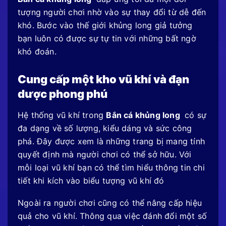
tượng người chơi nhờ vào sự thay đổi từ dễ đến
khó. Bước vào thế giới khủng long giả tưởng
bạn luôn có được sự tự tin với những bất ngờ
khó đoán.
Cung cấp một kho vũ khí và đạn
dược phong phú
Hệ thống vũ khí trong
Bắn cá khủng long
có sự
đa dạng về số lượng, kiểu dáng và sức công
phá. Đây được xem là những trang bị mang tính
quyết định mà người chơi có thể sở hữu. Với
mỗi loại vũ khí bạn có thể tìm hiểu thông tin chi
tiết khi kích vào biểu tượng vũ khí đó
Ngoài ra người chơi cũng có thể nâng cấp hiệu
quả cho vũ khí. Thông qua việc đánh đổi một số