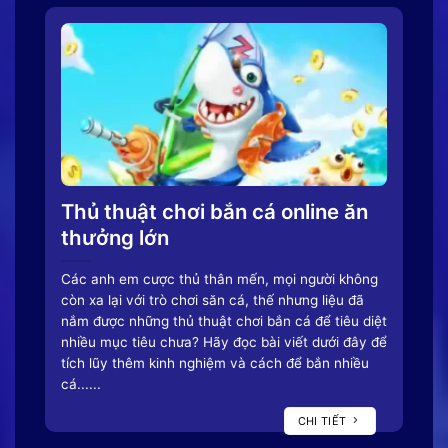
Thủ thuật chơi bắn cá online ăn
thưởng lớn
Các anh em cược thủ thân mến, mọi người không
còn xa lại với trò chơi săn cá, thế nhưng liệu đã
nắm được những thủ thuật chơi bắn cá để tiêu diệt
nhiều mục tiêu chưa? Hãy đọc bài viết dưới đây để
tích lũy thêm kinh nghiệm và cách để bắn nhiều
cá......
CHI TIẾT