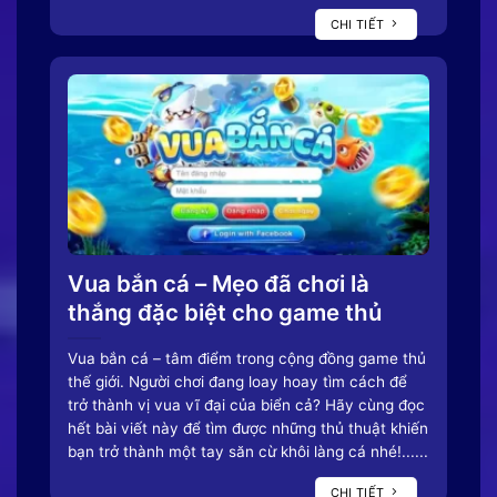
CHI TIẾT
Vua bắn cá – Mẹo đã chơi là
thắng đặc biệt cho game thủ
Vua bắn cá – tâm điểm trong cộng đồng game thủ
thế giới. Người chơi đang loay hoay tìm cách để
trở thành vị vua vĩ đại của biển cả? Hãy cùng đọc
hết bài viết này để tìm được những thủ thuật khiến
bạn trở thành một tay săn cừ khôi làng cá nhé!......
CHI TIẾT