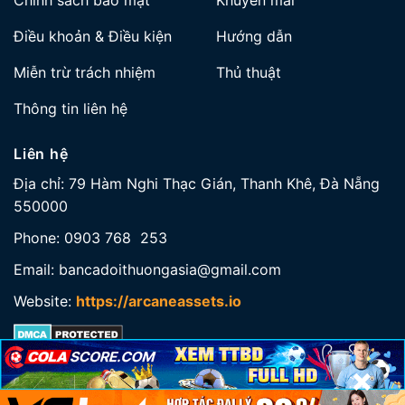
Chính sách bảo mật
Khuyến mãi
Điều khoản & Điều kiện
Hướng dẫn
Miễn trừ trách nhiệm
Thủ thuật
Thông tin liên hệ
Liên hệ
Địa chỉ:
79 Hàm Nghi Thạc Gián, Thanh Khê, Đà Nẵng
550000
Phone: 0903 768 253
Email:
bancadoithuongasia@gmail.com
Website:
https://arcaneassets.io
×
×
×
Bản quyền 2026 ©
Bắn Cá Đổi Thưởng