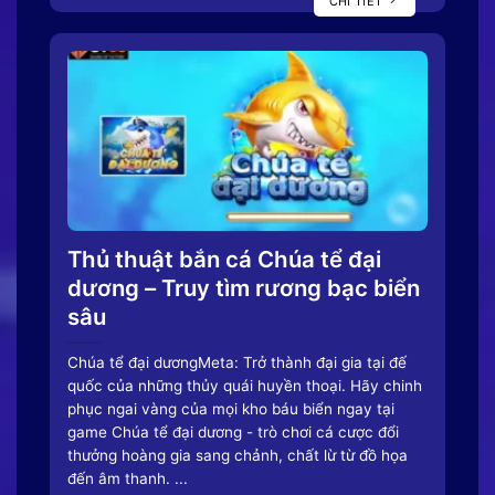
CHI TIẾT
Thủ thuật bắn cá Chúa tể đại
dương – Truy tìm rương bạc biển
sâu
Chúa tể đại dươngMeta: Trở thành đại gia tại đế
quốc của những thủy quái huyền thoại. Hãy chinh
phục ngai vàng của mọi kho báu biển ngay tại
game Chúa tể đại dương - trò chơi cá cược đổi
thưởng hoàng gia sang chảnh, chất lừ từ đồ họa
đến âm thanh. ...