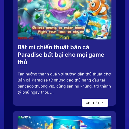
Bật mí chiến thuật bắn cá
Paradise bất bại cho mọi game
thủ
Tận hưởng thành quả với hướng dẫn thủ thuật chơi
Bắn cá Paradise từ những cao thủ hàng đầu tại
bancadoithuong.vip, cùng săn hũ khủng, trở thành
tỷ phú ngay thôi. ...
CHI TIẾT