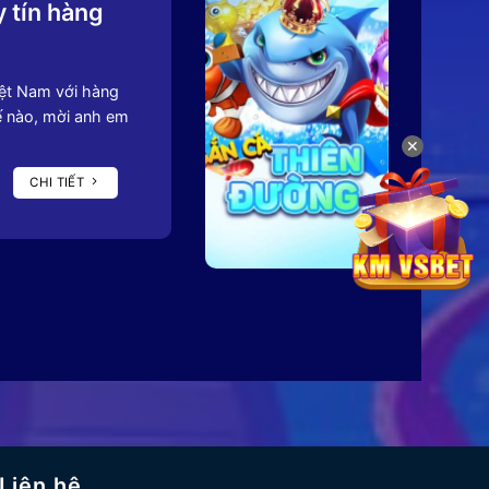
 tín hàng
iệt Nam với hàng
ế nào, mời anh em
✕
CHI TIẾT
Liên hệ