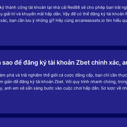
ký thành công tài khoản tại nhà cái Red88 sẽ cho phép bạn trải n
vụ giải trí và khuyến mãi hấp dẫn. Vậy để có thể đăng ký tài khoản
xác, bạn cần lưu ý những gì? Hãy cùng arcaneassets.io tìm hiểu qua b
 sao để đăng ký tài khoản Zbet chính xác, a
ám phá và trải nghiệm thế giới cá cược đẳng cấp, bạn chỉ cần thự
ơn giản để đăng ký tài khoản Zbet. Với quy trình nhanh chóng, tro
ây, anh em sẽ sẵn sàng bước vào cuộc chơi hấp dẫn. Sơ lược về nhà.