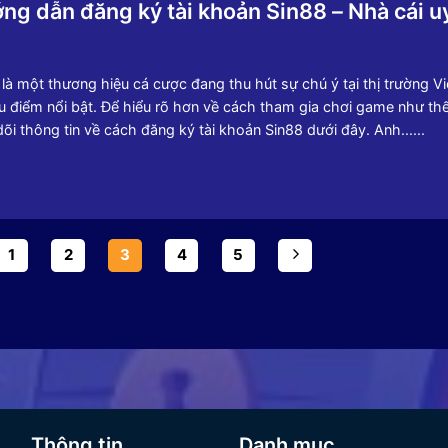
ng dẫn đăng ký tài khoản Sin88 – Nhà cái uy
 là một thương hiệu cá cược đang thu hút sự chú ý tại thị trường V
ưu điểm nổi bật. Để hiểu rõ hơn về cách tham gia chơi game như th
õi thông tin về cách đăng ký tài khoản Sin88 dưới đây. Anh......
1
2
3
4
5
Thông tin
Danh mục