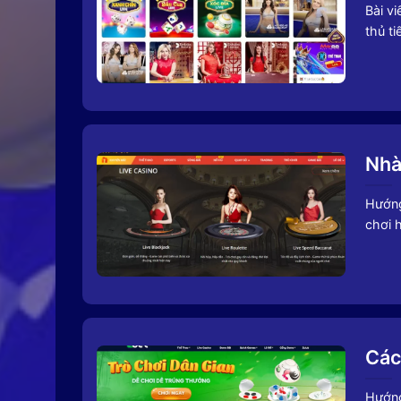
Bài v
thủ ti
Nhà
Hướng
chơi 
Các
Hướng