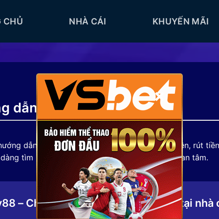
 CHỦ
NHÀ CÁI
KHUYẾN MÃI
×
ng dẫn mới nhất
hướng dẫn đăng ký, đăng nhập, hướng dẫn nạp tiền, rút tiền
 dàng tìm kiếm những thông tin mà mình đang quan tâm.
8 – Chi tiết cách tải app và nạp rút tại nhà c