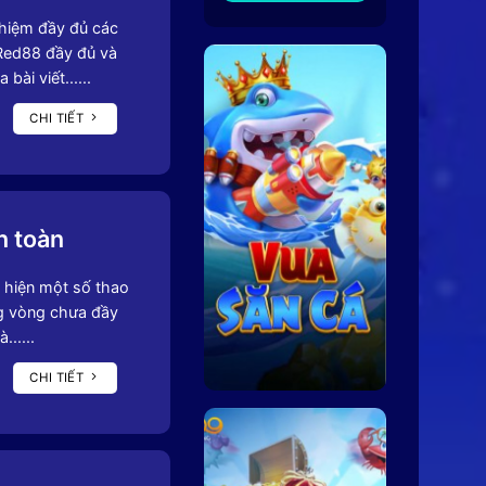
ghiệm đầy đủ các
 Red88 đầy đủ và
ài viết......
CHI TIẾT
n toàn
c hiện một số thao
ng vòng chưa đầy
.....
CHI TIẾT