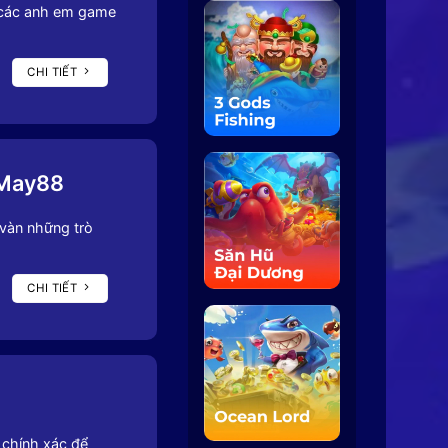
p các anh em game
CHI TIẾT
 May88
 vàn những trò
CHI TIẾT
 chính xác để