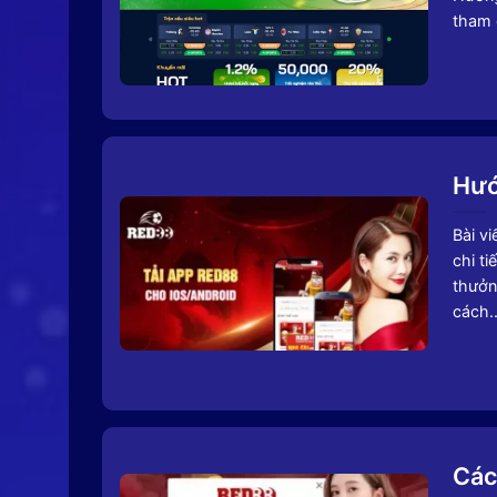
tham 
Hướ
Bài v
chi t
thưởn
cách...
Các