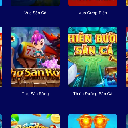
Vua Săn Cá
Vua Cướp Biển
Thợ Săn Rồng
Thiên Đường Săn Cá