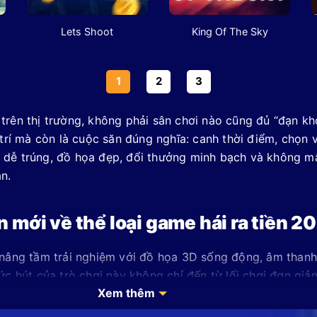
Lets Shoot
King Of The Sky
1
2
3
 trên thị trường, không phải sân chơi nào cũng đủ “đạn kh
 trí mà còn là cuộc săn đúng nghĩa: canh thời điểm, chọn v
dễ trúng, đồ họa đẹp, đổi thưởng minh bạch và không mất
n.
n mới về thể loại game hái ra tiền 2
 nâng tầm trải nghiệm với đồ họa 3D sống động, âm thanh
ức hút của trò chơi này không chỉ đến từ lối chơi đơn giả
Xem thêm