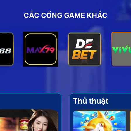
CÁC CỔNG GAME KHÁC
Thủ thuật
Vài nét về hình thức bắn cá đổi thưởng hấp dẫn