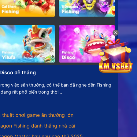
 để chinh phục các loài sinh vật biển. Mỗi loại
 kịch tính và bất ngờ.
✕
e liên tục tung ra nhiều phiên bản với các
 Disco dễ thắng
rong việc săn thưởng, có thể bạn đã nghe đến Fishing
ang rất phổ biến trong thời...
 thuật chơi game ăn thưởng lớn
agon Fishing đánh thắng nhà cái
Dragon Master hay như cao thủ 2025